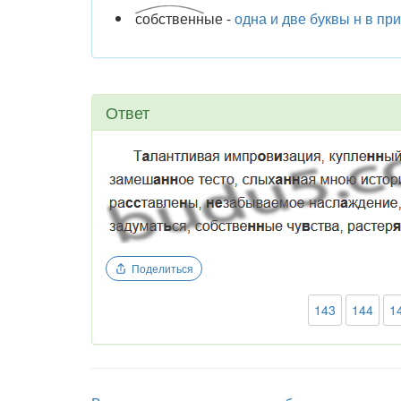
собственн
ые -
одна и две буквы н в пр
Ответ
Поделиться
143
144
1