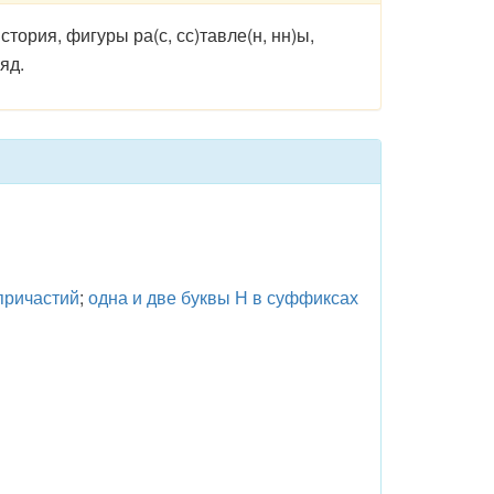
стория, фигуры ра(с, сс)тавле(н, нн)ы,
яд.
причастий
;
одна и две буквы Н в суффиксах