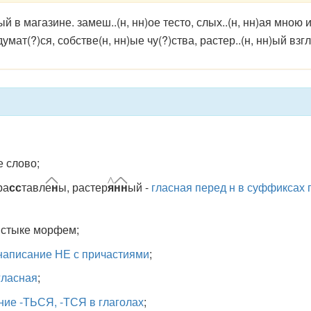
 в магазине. замеш..(н, нн)ое тесто, слых..(н, нн)ая мною и
мат(?)ся, собстве(н, нн)ые чу(?)ства, растер..(н, нн)ый взгл
е слово;
ра
сс
тавл
е
н
ы, растер
я
нн
ый -
гласная перед н в суффиксах 
 стыке морфем;
 написание НЕ с причастиями
;
гласная
;
ие -ТЬСЯ, -ТСЯ в глаголах
;