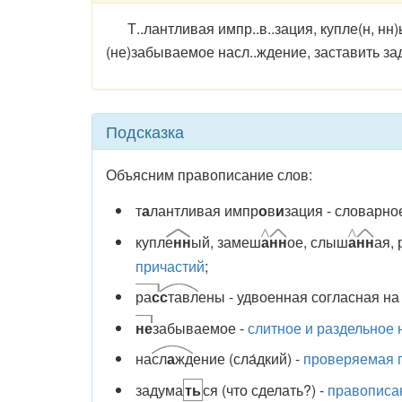
Т..лантливая импр..в..зация, купле(н, нн)ый
(не)забываемое насл..ждение, заставить заду
Подсказка
Объясним правописание слов:
т
а
лантливая импр
о
в
и
зация - словарно
купл
е
нн
ый, замеш
а
нн
ое, слыш
а
нн
ая, 
причастий
;
ра
с
с
тавл
ены - удвоенная согласная на
не
забываемое -
слитное и раздельное
на
сл
а
жд
ение (сла́дкий) -
проверяемая 
задума
ть
ся (что сделать?) -
правописан