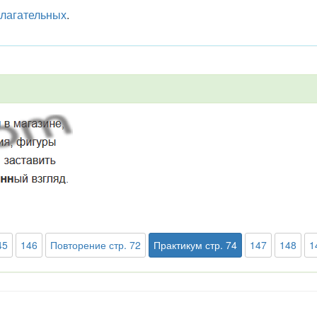
илагательных
.
45
146
Повторение стр. 72
Практикум стр. 74
147
148
1