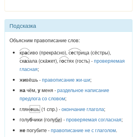
Подсказка
Объясним правописание слов:
кр
а
с
иво (прекра́сно),
с
е
стр
ица (сёстры),
ск
а
з
ала (ска́жет),
г
о
ст
ях (гость) -
проверяемая
гласная
;
ж
и
вёшь -
правописание жи-ши
;
на
чём,
у
меня -
раздельное написание
предлога со словом
;
глян
е
шь
(1 спр.) -
окончание глагола
;
голу
б
чики (голу
би
) -
проверяемая согласная
;
не
погубите -
правописание не с глаголом
.