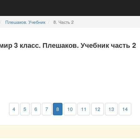
Плешаков. Учебник
8. Часть 2
ир 3 класс. Плешаков. Учебник часть 2
4
5
6
7
8
10
11
12
13
14