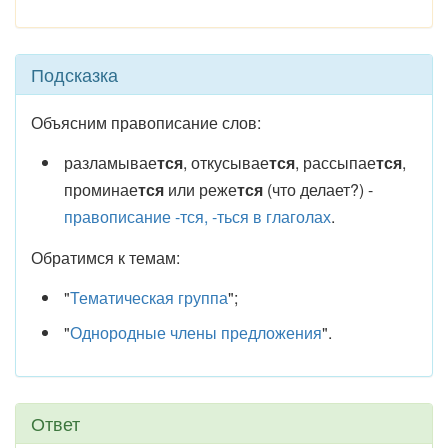
Подсказка
Объясним правописание слов:
разламывае
тся
, откусывае
тся
, рассыпае
тся
,
проминае
тся
или реже
тся
(что делает?) -
правописание -тся, -ться в глаголах
.
Обратимся к темам:
"
Тематическая группа
";
"
Однородные члены предложения
".
Ответ