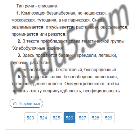
Поделиться
523
524
525
526
527
528
529