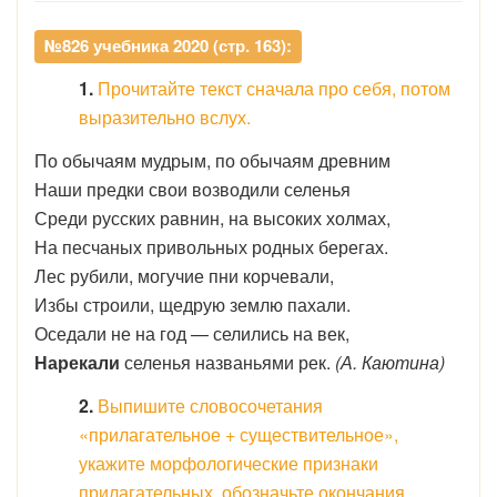
№826 учебника 2020 (стр. 163):
1.
Прочитайте текст сначала про себя, потом
выразительно вслух.
По обычаям мудрым, по обычаям древним
Наши предки свои возводили селенья
Среди русских равнин, на высоких холмах,
На песчаных привольных родных берегах.
Лес рубили, могучие пни корчевали,
Избы строили, щедрую землю пахали.
Оседали не на год — селились на век,
Нарекали
селенья названьями рек.
(А. Каютина)
2.
Выпишите словосочетания
«прилагательное + существительное»,
укажите морфологические признаки
прилагательных, обозначьте окончания.