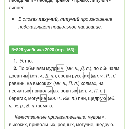
ли́пнет.
В словах
пахучий, липучий
произношение
подсказывает правильное написание.
№826 учебника 2020 (стр. 163):
1.
Устно.
2.
По обычаям мудр
ым
(
мн. ч., Д. п.
), по обычаям
древн
им
(
мн .ч., Д. п.
), среди русск
их
(
мн. ч., Р. п.
)
равнин, на высок
их
(
мн. ч., П. п.
) холмах, на
песчан
ых
привольн
ых
родн
ых
(
мн. ч., П. п.
)
берегах, могуч
ие
(
мн. ч., Им. п.
) пни, щедр
ую
(
ед.
ч., ж. р., В. п
.) землю.
Качественные прилагательные:
мудрым,
высоких, привольных, родных, могучие, щедрую.