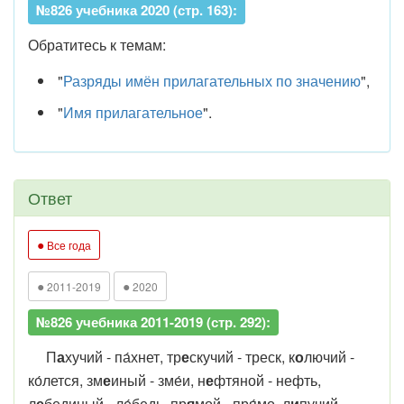
№826 учебника 2020 (стр. 163):
Обратитесь к темам:
"
Разряды имён прилагательных по значению
",
"
Имя прилагательное
".
Ответ
●
Все года
●
●
2011-2019
2020
№826 учебника 2011-2019 (стр. 292):
П
а
хучий - па́хнет, тр
е
скучий - треск, к
о
лючий -
ко́лется, зм
е
иный - зме́и, н
е
фтяной - нефть,
л
е
бединый - ле́бедь, пр
я
мой - пря́мо, л
и
пучий -