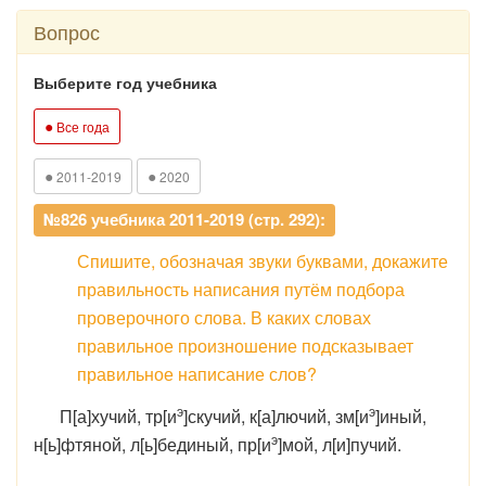
Вопрос
Выберите год учебника
●
Все года
●
●
2011-2019
2020
№826 учебника 2011-2019 (стр. 292):
Спишите, обозначая звуки буквами, докажите
правильность написания путём подбора
проверочного слова. В каких словах
правильное произношение подсказывает
правильное написание слов?
э
э
П[а]хучий, тр[и
]скучий, к[а]лючий, зм[и
]иный,
э
н[ь]фтяной, л[ь]бединый, пр[и
]мой, л[и]пучий.