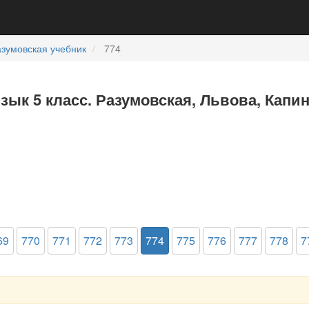
зумовская учебник
774
язык 5 класс. Разумовская, Львова, Капи
69
770
771
772
773
774
775
776
777
778
7