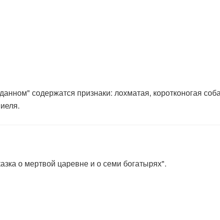
анном" содержатся признаки: лохматая, коротконогая собак
иеля.
азка о мертвой царевне и о семи богатырях".