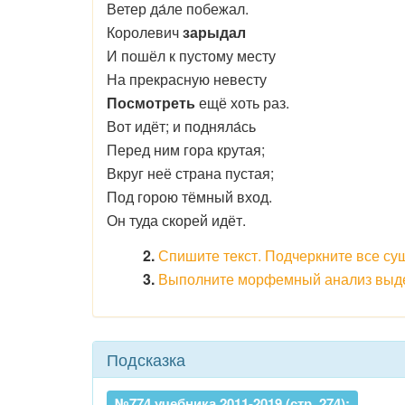
Ветер да́ле побежал.
Королевич
зарыдал
И пошёл к пустому месту
На прекрасную невесту
Посмотреть
ещё хоть раз.
Вот идёт; и подняла́сь
Перед ним гора крутая;
Вкруг неё страна пустая;
Под горою тёмный вход.
Он туда скорей идёт.
2.
Спишите текст. Подчеркните все су
3.
Выполните морфемный анализ выде
Подсказка
№774 учебника 2011-2019 (стр. 274):