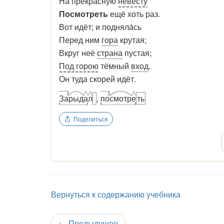
На прекрасную
невесту
Посмотреть
ещё хоть раз.
Вот идёт; и подняла́сь
Перед ним
гора
крутая;
Вкруг неё
страна
пустая;
Под горою
тёмный
вход
.
Он туда скорей идёт.
За
рыд
а
л
,
по
смотр
е
ть
Поделиться
Вернуться к содержанию учебника
←
Предыдущее