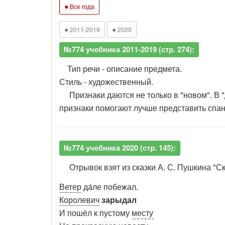
●
Все года
●
●
2011-2019
2020
№774 учебника 2011-2019 (стр. 274):
Тип речи - описание предмета.
Стиль - художественный.
Признаки даются не только в "новом". В "д
признаки помогают лучше представить спан
№774 учебника 2020 (стр. 145):
Отрывок взят из сказки А. С. Пушкина "Ск
Ветер
да́ле побежал.
Королевич
зарыдал
И пошёл к пустому
месту