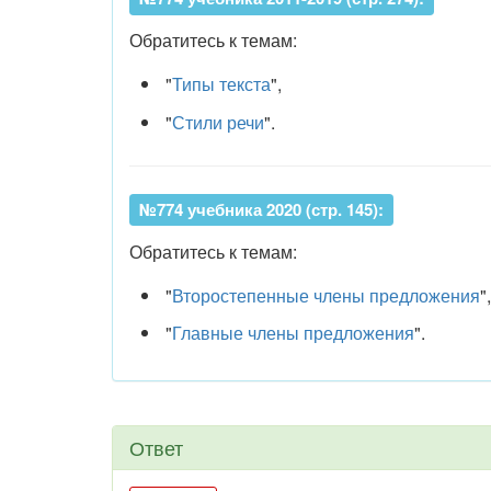
Обратитесь к темам:
"
Типы текста
",
"
Стили речи
".
№774 учебника 2020 (стр. 145):
Обратитесь к темам:
"
Второстепенные члены предложения
",
"
Главные члены предложения
".
Ответ