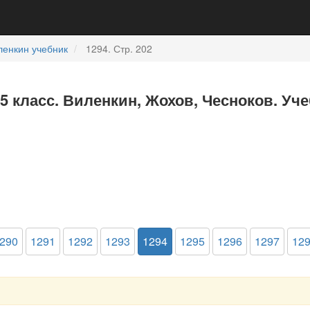
ленкин учебник
1294. Стр. 202
5 класс. Виленкин, Жохов, Чесноков. Уч
290
1291
1292
1293
1294
1295
1296
1297
12