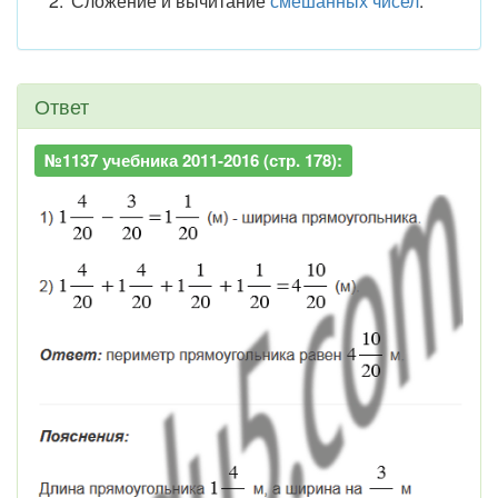
Сложение и вычитание
смешанных чисел
.
Ответ
№1137 учебника 2011-2016 (стр. 178):