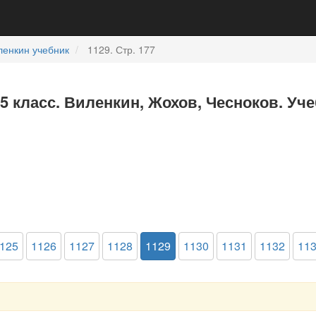
ленкин учебник
1129. Стр. 177
5 класс. Виленкин, Жохов, Чесноков. Уч
125
1126
1127
1128
1129
1130
1131
1132
11