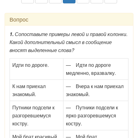
Вопрос
1.
Сопоставьте примеры левой и правой колонки.
Какой дополнительный смысл в сообщение
вносят выделенные слова?
Идти по дороге.
— Идти по дороге
медленно, вразвалку.
К нам приехал
— Вчера к нам приехал
знакомый.
знакомый.
Путники подсели к
— Путники подсели к
разгоревшемуся
ярко разгоревшемуся
костру.
костру.
Мой брат красивый.
— Мой брат