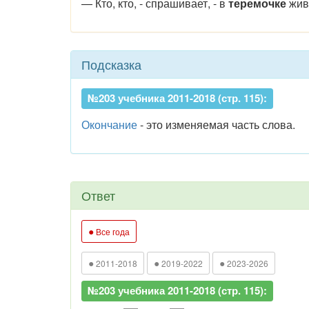
— Кто, кто, - спрашивает, - в
теремочке
живё
Подсказка
№203 учебника 2011-2018 (стр. 115):
Окончание
- это изменяемая часть слова.
Ответ
●
Все года
●
●
●
2011-2018
2019-2022
2023-2026
№203 учебника 2011-2018 (стр. 115):