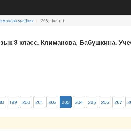
лиманова учебник
203. Часть 1
язык 3 класс. Климанова, Бабушкина. Уче
98
199
200
201
202
203
204
205
206
207
2