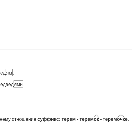
вед
ям
.
медвед
ями
.
 нему отношение
суффикс: терем - терем
ок
- терем
очк
е.