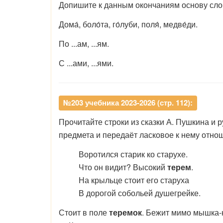
Допишите к данным окончаниям основу слов
Дома́, боло́та, го́луби, поля́, медве́ди.
По ...ам, ...ям.
С ...ами, ...ями.
№203 учебника 2023-2026 (стр. 112):
Прочитайте строки из сказки А. Пушкина и 
предмета и передаёт ласковое к нему отно
Воротился старик ко старухе.
Что он видит? Высокий
терем
.
На крыльце стоит его старуха
В дорогой собольей душегрейке.
Стоит в поле
теремок
. Бежит мимо мышка-