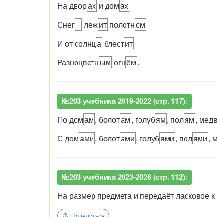
На двор
ах
и дом
ах
Снег
леж
ит
полотн
ом
И от солнц
а
блест
ит
Разноцветн
ым
огн
ём
.
№203 учебника 2019-2022 (стр. 117):
По дом
ам
, болот
ам
, голуб
ям
, пол
ям
, мед
С дом
ами
, болот
ами
, голуб
ями
, пол
ями
, 
№203 учебника 2023-2026 (стр. 112):
На размер предмета и передаёт ласковое к
Поделиться