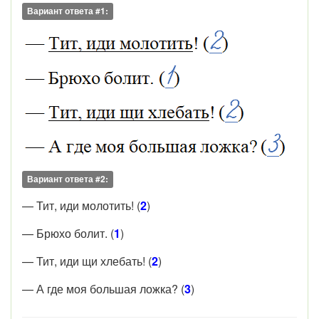
Вариант ответа #1:
Вариант ответа #2:
— Тит, иди молотить! (
2
)
— Брюхо болит. (
1
)
— Тит, иди щи хлебать! (
2
)
— А где моя большая ложка? (
3
)