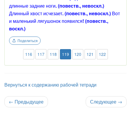
длинные задние ноги
.
(повеств., невоскл.)
Длинный хвост исчезает
.
(повеств., невоскл.)
Вот
и маленький лягушонок появился
! (повеств.,
воскл.)
Поделиться
116
117
118
119
120
121
122
Вернуться к содержанию рабочей тетради
←
Предыдущее
Следующее
→