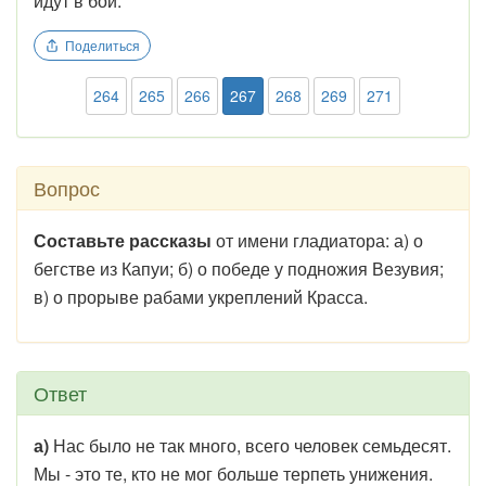
идут в бой.
Поделиться
264
265
266
267
268
269
271
Вопрос
Составьте рассказы
от имени гладиатора: а) о
бегстве из Капуи; б) о победе у подножия Везувия;
в) о прорыве рабами укреплений Красса.
Ответ
а)
Нас было не так много, всего человек семьдесят.
Мы - это те, кто не мог больше терпеть унижения.