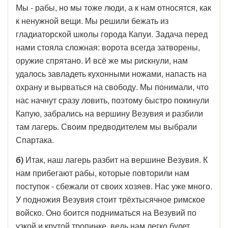
Мы - рабы, но мы тоже люди, а к нам относятся, как
к ненужной вещи. Мы решили бежать из
гладиаторской школы города Капуи. Задача перед
нами стояла сложная: ворота всегда затворены,
оружие спрятано. И всё же мы рискнули, нам
удалось завладеть кухонными ножами, напасть на
охрану и вырваться на свободу. Мы понимали, что
нас начнут сразу ловить, поэтому быстро покинули
Капую, забрались на вершину Везувия и разбили
там лагерь. Своим предводителем мы выбрали
Спартака.
б)
Итак, наш лагерь разбит на вершине Везувия. К
нам прибегают рабы, которые повторили нам
поступок - сбежали от своих хозяев. Нас уже много.
У подножия Везувия стоит трёхтысячное римское
войско. Оно боится подниматься на Везувий по
узкой и крутой тропинке, ведь нам легко будет