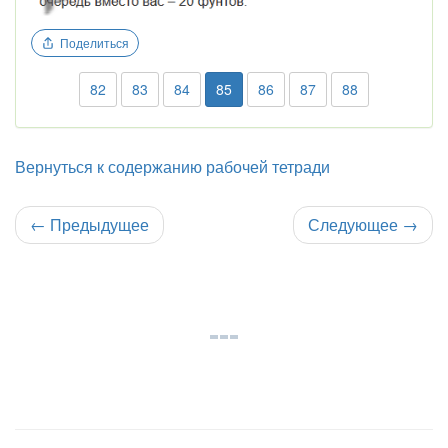
Поделиться
82
83
84
85
86
87
88
Вернуться к содержанию рабочей тетради
←
Предыдущее
Следующее
→