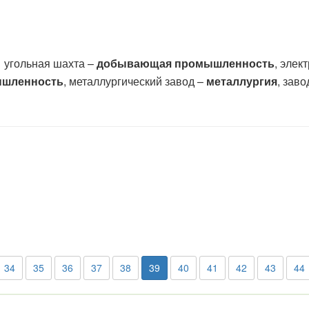
, угольная шахта –
добывающая промышленность
, элек
ышленность
, металлургический завод –
металлургия
, зав
34
35
36
37
38
39
40
41
42
43
44