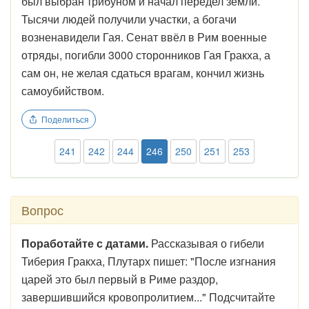
был выбран трибуном и начал передел земли.
Тысячи людей получили участки, а богачи
возненавидели Гая. Сенат ввёл в Рим военные
отряды, погибли 3000 сторонников Гая Гракха, а
сам он, не желая сдаться врагам, кончил жизнь
самоубийством.
Поделиться
241
242
244
246
250
251
253
Вопрос
Поработайте с датами.
Рассказывая о гибели
Тиберия Гракха, Плутарх пишет: "После изгнания
царей это был первый в Риме раздор,
завершившийся кровопролитием..." Подсчитайте