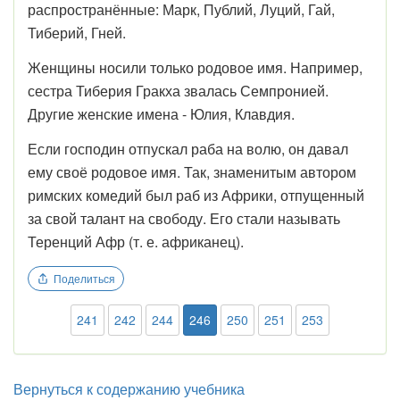
распространённые: Марк, Публий, Луций, Гай,
Тиберий, Гней.
Женщины носили только родовое имя. Например,
сестра Тиберия Гракха звалась Семпронией.
Другие женские имена - Юлия, Клавдия.
Если господин отпускал раба на волю, он давал
ему своё родовое имя. Так, знаменитым автором
римских комедий был раб из Африки, отпущенный
за свой талант на свободу. Его стали называть
Теренций Афр (т. е. африканец).
Поделиться
241
242
244
246
250
251
253
Вернуться к содержанию учебника