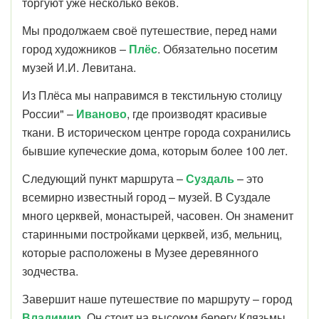
торгуют уже несколько веков.
Мы продолжаем своё путешествие, перед нами
город художников –
Плёс
. Обязательно посетим
музей И.И. Левитана.
Из Плёса мы направимся в текстильную столицу
России" –
Иваново
, где производят красивые
ткани. В историческом центре города сохранились
бывшие купеческие дома, которым более 100 лет.
Следующий пункт маршрута –
Суздаль
– это
всемирно известный город – музей. В Суздале
много церквей, монастырей, часовен. Он знаменит
старинными постройками церквей, изб, мельниц,
которые расположены в Музее деревянного
зодчества.
Завершит наше путешествие по маршруту – город
Владимир
. Он стоит на высоком берегу Клязьмы.