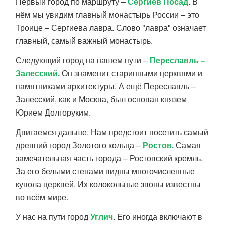
Первый город по маршруту –
Сергиев Посад
. В
нём мы увидим главный монастырь России – это
Троице – Сергиева лавра. Слово "лавра" означает
главный, самый важный монастырь.
Следующий город на нашем пути –
Переславль –
Залесский.
Он знаменит старинными церквями и
памятниками архитектуры. А ещё Переславль –
Залесский, как и Москва, был основан князем
Юрием Долгоруким.
Двигаемся дальше. Нам предстоит посетить самый
древний город Золотого кольца –
Ростов.
Самая
замечательная часть города – Ростовский кремль.
За его белыми стенами видны многочисленные
купола церквей. Их колокольные звоны известны
во всём мире.
У нас на пути город
Углич
. Его иногда включают в