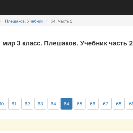
Плешаков. Учебник
64. Часть 2
мир 3 класс. Плешаков. Учебник часть 2
60
61
62
63
64
64
65
66
67
68
6