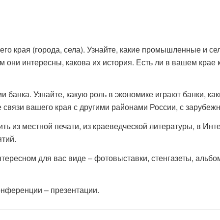
о края (города, села). Узнайте, какие промышленные и с
м они интересны, какова их история. Есть ли в вашем крае
 банка. Узнайте, какую роль в экономике играют банки, ка
 связи вашего края с другими районами России, с зарубеж
 из местной печати, из краеведческой литературы, в Инт
тий.
ересном для вас виде – фотовыставки, стенгазеты, альбом
онференции – презентации.