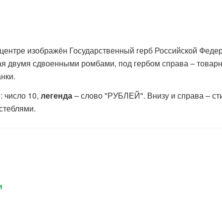
центре изображён Государственный герб Российской Феде
умя сдвоенными ромбами, под гербом справа – товарный
нки.
 число 10,
легенда
– слово "РУБЛЕЙ". Внизу и справа – с
стеблями.
и