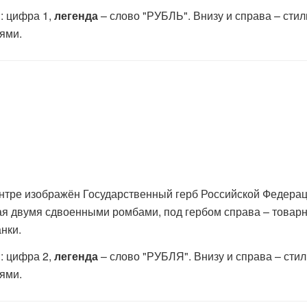
: цифра 1,
легенда
– слово "РУБЛЬ". Внизу и справа – сти
ями.
нтре изображён Государственный герб Российской Федера
умя сдвоенными ромбами, под гербом справа – товарный
нки.
: цифра 2,
легенда
– слово "РУБЛЯ". Внизу и справа – ст
ями.