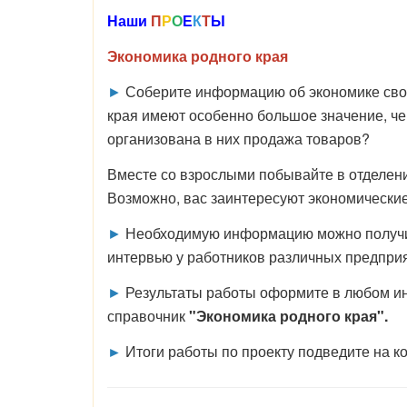
Наши
П
Р
О
Е
К
Т
Ы
Экономика родного края
►
Соберите информацию об экономике своег
края имеют особенно большое значение, че
организована в них продажа товаров?
Вместе со взрослыми побывайте в отделении
Возможно, вас заинтересуют экономические
►
Необходимую информацию можно получить
интервью у работников различных предприя
►
Результаты работы оформите в любом инт
справочник
"Экономика родного края".
►
Итоги работы по проекту подведите на к