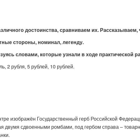
личного достоинства, сравниваем их. Рассказываем, ч
ные стороны, номинал, легенду.
уясь словами, которые узнали в ходе практической р
, 2 рубля, 5 рублей, 10 рублей.
нтре изображён Государственный герб Российской Федерац
умя сдвоенными ромбами, под гербом справа – товарный
нки.