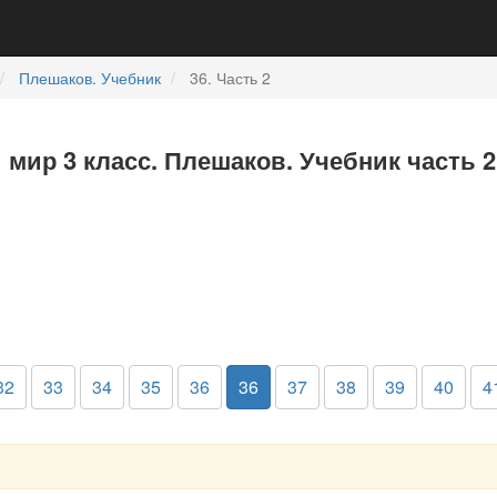
Плешаков. Учебник
36. Часть 2
мир 3 класс. Плешаков. Учебник часть 2
32
33
34
35
36
36
37
38
39
40
4