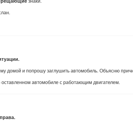
прещающие
знаки.
слан.
итуации.
нему домой и попрошу заглушить автомобиль. Объясню причи
об оставленном автомобиле с работающим двигателем.
права.