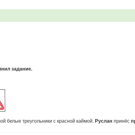
лнил задание.
й белые треугольники с красной каймой.
Руслан
принёс
п