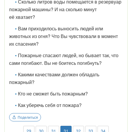
•
Сколько литров воды помещается в резервуар
пожарной машины? И на сколько минут
её хватает?
•
Вам приходилось выносить людей или
животных из огня? Что Вы чувствовали в момент
их спасения?
•
Пожарные спасают людей, но бывает так, что
сами погибают. Вы не боитесь погибнуть?
•
Какими качествами должен обладать
пожарный?
•
Кто не сможет быть пожарным?
•
Как уберечь себя от пожара?
Поделиться
29
30
31
31
32
33
34