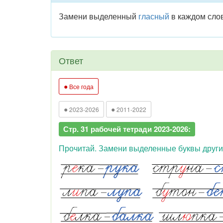
Замени выделенный
гласный
в каждом слов
Ответ
●
Все года
●
●
2023-2026
2011-2022
Стр. 31 рабочей тетради 2023-2026:
Прочитай. Замени выделенные буквы другим