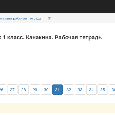
накина рабочая тетрадь
31
 1 класс. Канакина. Рабочая тетрадь
26
27
28
29
30
31
32
33
34
35
3