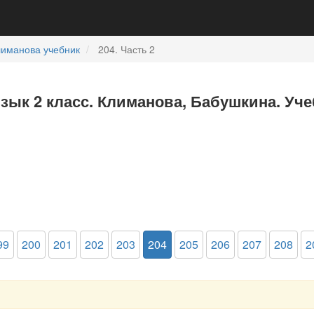
лиманова учебник
204. Часть 2
язык 2 класс. Климанова, Бабушкина. Уче
99
200
201
202
203
204
205
206
207
208
2