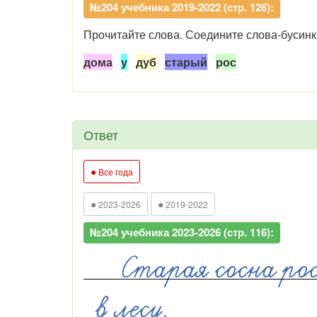
№204 учебника 2019-2022 (стр. 126):
Прочитайте слова. Соедините слова-бусинк
дома
у
дуб
старый
рос
Ответ
●
Все года
●
●
2023-2026
2019-2022
№204 учебника 2023-2026 (стр. 116):