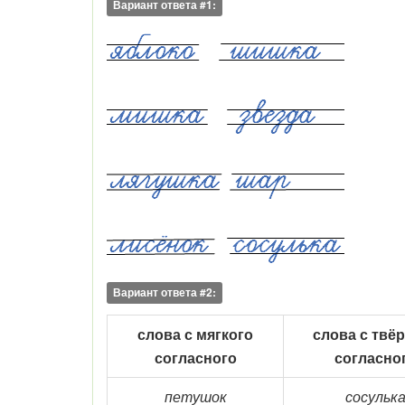
Вариант ответа #1:
Вариант ответа #2:
слова с мягкого
слова с твё
согласного
согласно
петушок
сосульк