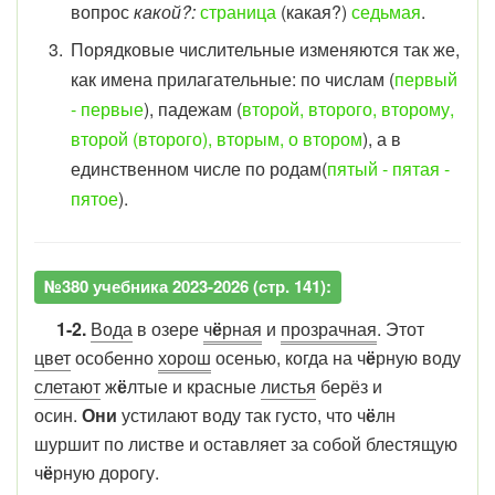
вопрос
какой?:
страница
(какая?)
седьмая
.
Порядковые числительные изменяются так же,
как имена прилагательные: по числам (
первый
- первые
), падежам (
второй, второго, второму,
второй (второго), вторым, о втором
), а в
единственном числе по родам(
пятый - пятая -
пятое
).
№380 учебника 2023-2026 (стр. 141):
1-2.
Вода
в озере
ч
ё
рная
и
прозрачная
. Этот
цвет
особенно
хорош
осенью, когда на ч
ё
рную воду
слетают
ж
ё
лтые и красные
листья
берёз и
осин.
Они
устилают воду так густо, что ч
ё
лн
шуршит по листве и оставляет за собой блестящую
ч
ё
рную дорогу.