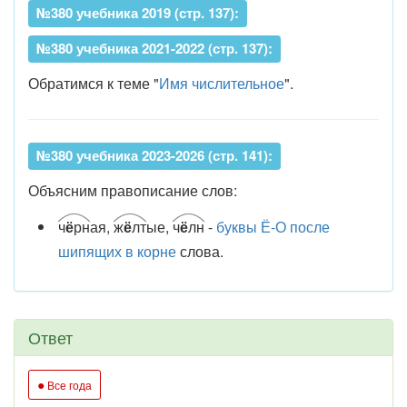
№380 учебника 2019 (стр. 137):
№380 учебника 2021-2022 (стр. 137):
Обратимся к теме "
Имя числительное
".
№380 учебника 2023-2026 (стр. 141):
Объясним правописание слов:
ч
ё
рн
ая,
ж
ё
лт
ые,
ч
ё
лн
-
буквы Ё-О после
шипящих в корне
слова.
Ответ
●
Все года