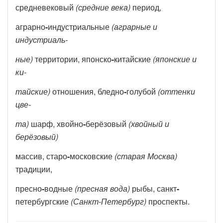
средневековый
(средние века)
период,
аграрно
-
индустриальные
(аграрные и
индустриаль-
ные)
территории, японско
-
китайские
(японские и
ки-
тайские)
отношения, бледно
-
голубой
(оттенки
цве-
та)
шарф, хвойно
-
берёзовый
(хвойный и
берёзовый)
массив, старо
-
московские
(старая Москва)
традиции,
пресно
-
водные
(пресная вода)
рыбы, санкт
-
петербургские
(Санкт-Петербург)
проспекты.