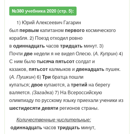
№380 учебника 2020 (стр. 5):
1) Юрий Алексеевич Гагарин
был
первым
капитаном
первого
космического
корабля. 2) Поезд отходил ровно
в
одиннадцать
часов
тридцать
минут. 3)
Почти
две
недели я не видел Олесю. (
А. Куприн
) 4)
С ним было
тысяча пятьсот
солдат и
казаков,
пятьсот
калмыков и
двенадцать
пушек.
(
А. Пушкин
) 6)
Три
братца пошли
купаться;
двое
купаются, а
третий
на берегу
валяется.
(Загадка
) 7) На Всероссийскую
олимпиаду по русскому языку приехали ученики из
шестидесяти девяти
регионов страны.
Количественные числительные:
одиннадцать
часов
тридцать
минут,