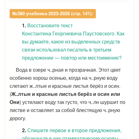
№380 учебника 2023-2026 (стр. 141):
1.
Восстановите текст
Константина Георгиевича Паустовского. Как
вы думаете, какое из выделенных средств
связи использовал писатель в третьем
предложении — повтор или местоимение?
Вода в озере ч..рная и прозрачная. Этот цвет
особенно хорош осенью, когда на ч..рную воду
слетают ж..лтые и красные листья берёз и осин.
(
Ж..лтые и красные листья берёз и осин или
Они
) устилают воду так густо, что ч..лн шуршит по
листве и оставляет за собой блестящую ч..рную
дорогу.
2.
Спишите первое и второе предложения,
обозначьте в них грамматические основы.