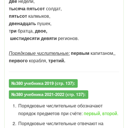
две
недели,
тысяча пятьсот
солдат,
пятьсот
калмыков,
двенадцать
пушек,
т
ри
братца,
двое,
шестидесяти девяти
регионов.
Порядковые числительные:
первым
капитаном,,
первого
корабля,
третий.
№380 учебника 2019 (стр. 137):
№380 учебника 2021-2022 (стр. 137):
Порядковые числительные обозначают
порядок предметов при счёте:
первый, второй.
Порядковые числительные отвечают на