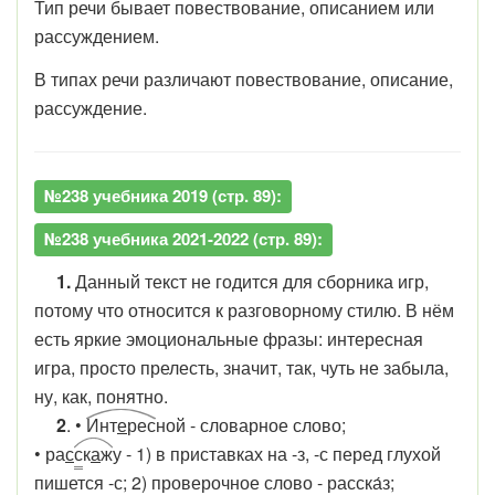
Тип речи бывает повествование, описанием или
рассуждением.
В типах речи различают повествование, описание,
рассуждение.
№238 учебника 2019 (стр. 89):
№238 учебника 2021-2022 (стр. 89):
1.
Данный текст не годится для сборника игр,
потому что относится к разговорному стилю. В нём
есть яркие эмоциональные фразы: интересная
игра, просто прелесть, значит, так, чуть не забыла,
ну, как, понятно.
2
. •
Инт
е
рес
ной - словарное слово;
• ра
с
с
к
а
ж
у - 1) в приставках на -з, -с перед глухой
пишется -с; 2) проверочное слово - расска́з;