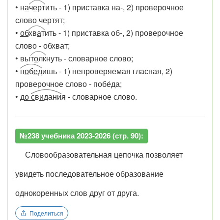
• н
а
ч
е
рт
ить - 1) приставка на-, 2) проверочное
слово чертят;
•
об
хв
а
т
ить - 1) приставка об-, 2) проверочное
слово - обхват;
• вы
т
о
лк
нуть - словарное слово;
•
п
о
б
е
д
ишь - 1) непроверяемая гласная, 2)
проверочное слово - побе́да;
• д
о
с
в
и
дани
я - словарное слово.
№238 учебника 2023-2026 (стр. 90):
Словообразовательная цепочка позволяет
увидеть последовательное образование
однокоренных слов друг от друга.
Поделиться