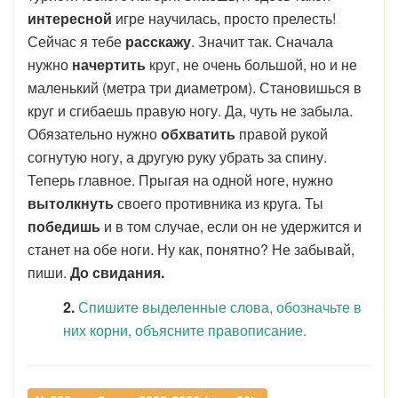
интересной
игре научилась, просто прелесть!
Сейчас я тебе
расскажу
. Значит так. Сначала
нужно
начертить
круг, не очень большой, но и не
маленький (метра три диаметром). Становишься в
круг и сгибаешь правую ногу. Да, чуть не забыла.
Обязательно нужно
обхватить
правой рукой
согнутую ногу, а другую руку убрать за спину.
Теперь главное. Прыгая на одной ноге, нужно
вытолкнуть
своего противника из круга. Ты
победишь
и в том случае, если он не удержится и
станет на обе ноги. Ну как, понятно? Не забывай,
пиши.
До свидания.
2.
Спишите выделенные слова, обозначьте в
них корни, объясните правописание.