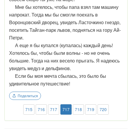
Мне бы хотелось, чтобы папа взял там машину
напрокат. Тогда мы бы смогли поехать в
Воронцовский дворец, увидеть Ласточкино гнездо,
посетить Тайган-парк львов, подняться на гору Ай-
Петри.
А еще я бы купался (купалась) каждый день!
Хотелось бы, чтобы были волны - но не очень
большие. Тогда на них весело прыгать. Я надеюсь
увидеть медуз и дельфинов.
Если бы моя мечта сбылась, это было бы
удивительное путешествие!
Поделиться
715
716
717
717
718
719
720