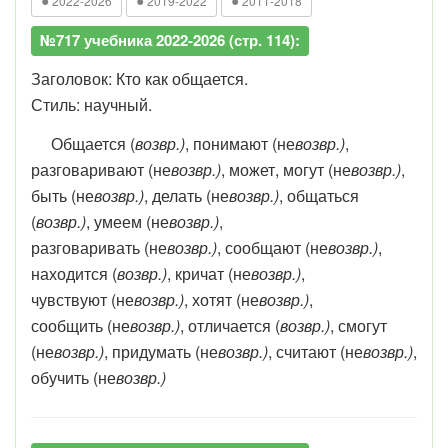
●
●
●
2022-2026
2019-2022
2011-2018
№717 учебника 2022-2026 (стр. 114):
Заголовок: Кто как общается.
Стиль: научный.
Общается (
возвр.)
, понимают (не
возвр.)
,
разговаривают (не
возвр.)
, может, могут (не
возвр.)
,
быть (не
возвр.)
, делать (не
возвр.)
, общаться
(
возвр.)
, умеем (не
возвр.)
,
разговаривать (не
возвр.)
, сообщают (не
возвр.)
,
находится (
возвр.)
, кричат (не
возвр.)
,
чувствуют (не
возвр.)
, хотят (не
возвр.)
,
сообщить (не
возвр.)
, отличается (
возвр.)
, смогут
(не
возвр.)
, придумать (не
возвр.)
, считают (не
возвр.)
,
обучить (не
возвр.)