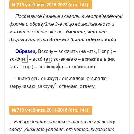
№713 учебника 2019-2022 (стр. 141):
Поставьте данные глаголы в неопределённой
форме и образуйте 3-е лицо единственного и
множественного числа.
Учтите, что все
формы глагола должны быть одного вида.
Образец.
Вскочу – вскочить (на -ить, II спр.) –
вско́ч
ит
– вско́ч
ат
; вскакиваю – вскакивать (на
-ать; I спр.) – вска́кива
ет
– вска́кива
ют
.
Обижаюсь, обижусь; объявляю, объявлю;
2
закручиваю, закручу
; отвечаю, отвечу.
№713 учебника 2011-2018 (стр. 141):
Распределите словосочетания по главному
слову. Укажите условия, от которых зависит