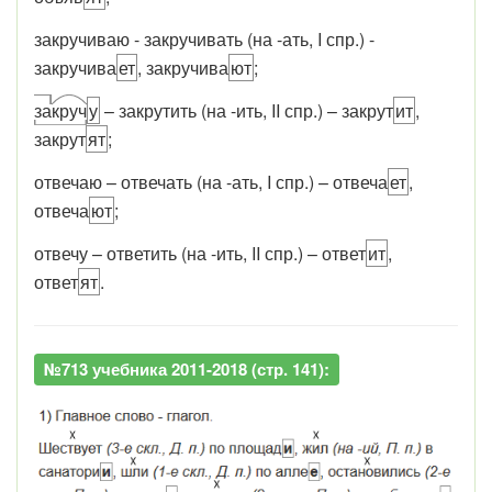
закручиваю - закручивать (на -ать, I спр.) -
закручива
ет
, закручива
ют
;
за
круч
у
– закрутить (на -ить, II спр.) – закрут
ит
,
закрут
ят
;
отвечаю – отвечать (на -ать, I спр.) – отвеча
ет
,
отвеча
ют
;
отвечу – ответить (на -ить, II спр.) – ответ
ит
,
ответ
ят
.
№713 учебника 2011-2018 (стр. 141):