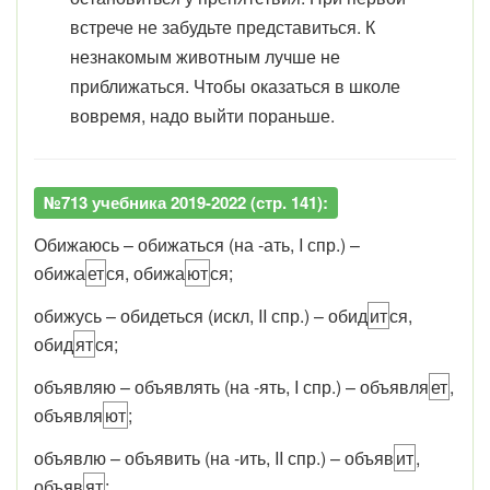
встрече не забудьте представиться. К
незнакомым животным лучше не
приближаться. Чтобы оказаться в школе
вовремя, надо выйти пораньше.
№713 учебника 2019-2022 (стр. 141):
Обижаюсь – обижаться (на -ать, I спр.) –
обижа
ет
ся, обижа
ют
ся;
обижусь – обидеться (искл, II спр.) – обид
ит
ся,
обид
ят
ся;
объявляю – объявлять (на -ять, I спр.) – объявля
ет
,
объявля
ют
;
объявлю – объявить (на -ить, II спр.) – объяв
ит
,
объяв
ят
;