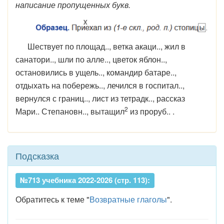
написание пропущенных букв.
Шествует по площад.., ветка акаци.., жил в
санатори.., шли по алле.., цветок яблон..,
остановились в ущель.., командир батаре..,
отдыхать на побережь.., лечился в госпитал..,
вернулся с границ.., лист из тетрадк.., рассказ
2
Мари.. Степановн.., вытащил
из проруб.. .
Подсказка
№713 учебника 2022-2026 (стр. 113):
Обратитесь к теме "
Возвратные глаголы
".