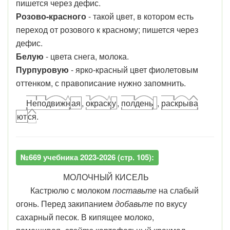
пишется через дефис.
Розово-красного
- такой цвет, в котором есть
переход от розового к красному; пишется через
дефис.
Белую
- цвета снега, молока.
Пурпуровую
- ярко-красный цвет фиолетовым
оттенком, с правописание нужно запомнить.
Не
по
движ
н
ая
,
о
крас
к
у
,
пол
день
,
рас
кры
ва
ют
ся
.
№669 учебника 2023-2026 (стр. 105):
МОЛОЧНЫЙ КИСЕЛЬ
Кастрюлю с молоком
поставьте
на слабый
огонь. Перед закипанием
добавьте
по вкусу
сахарный песок. В кипящее молоко,