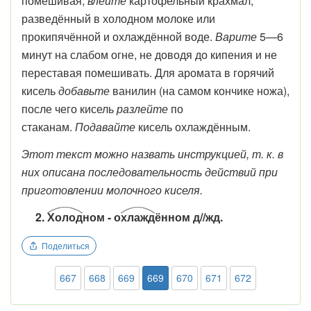
помешивая,
влейте
картофельный крахмал,
разведённый в холодном молоке или
прокипячённой и охлаждённой воде.
Варите
5—6
минут на слабом огне, не доводя до кипения и не
переставая помешивать. Для аромата в горячий
кисель
добавьте
ванилин (на самом кончике ножа),
после чего кисель
разлейте
по
стаканам.
Подавайте
кисель охлаждённым.
Этот текст можно назвать инструкцией, т. к. в
них описана последовательность действий при
приготовлении молочного киселя.
2.
Холод
ном - о
хлажд
ённом д//жд.
Поделиться
667
668
669
669
670
671
672