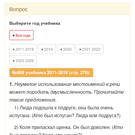
Вопрос
Выберите год учебника
●
Все года
●
●
●
●
2011-2018
2019
2020
2021-2022
●
2023-2026
№669 учебника 2011-2018 (стр. 270):
1.
Неумелое использование местоимений в речи
может породить двусмысленность. Прочитайте
такие предложения.
1) Люда подошла к подруге, она была очень
испугана. (
Кто
был испуган? Люда или подруга?)
2) Коля приласкал щенка. Он был доволен. (
Кто
был доволен? Коля или щенок?)