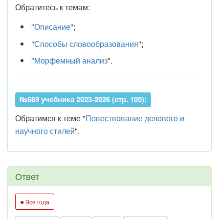
Обратитесь к темам:
"
Описание
";
"
Способы словообразования
";
"
Морфемный анализ
".
№669 учебника 2023-2026 (стр. 105):
Обратимся к теме "
Повествование делового и
научного стилей
".
Ответ
●
Все года