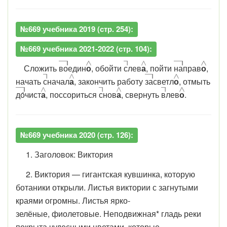
№669 учебника 2019 (стр. 254):
№669 учебника 2021-2022 (стр. 104):
Сложить
во
един
о
, обойти
с
лев
а
, пойти
на
прав
о
,
начать
с
начал
а
, закончить работу
за
светл
о
, отмыть
до
́чист
а
, поссориться
с
нов
а
, свернуть
в
лев
о
.
№669 учебника 2020 (стр. 126):
1. Заголовок: Виктория
2. Виктория — гигантская кувшинка, которую
ботаники открыли. Листья виктории с загнутыми
краями огромны. Листья ярко-
зелёные, фиолетовые. Неподвижная* гладь реки
покрыта чудесными цветами, которые