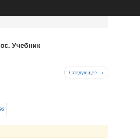
нос. Учебник
Следующее
→
92