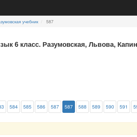
зумовская учебник
587
язык 6 класс. Разумовская, Львова, Капи
83
584
585
586
587
587
588
589
590
591
5