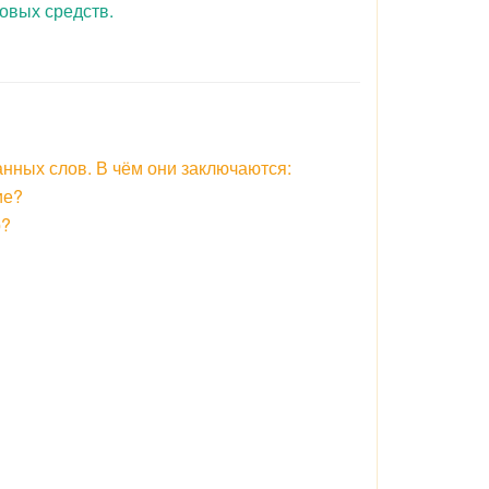
овых средств.
нных слов. В чём они заключаются:
ие?
р?