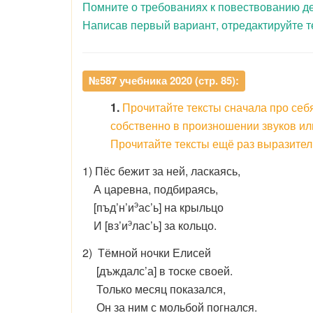
Помните о требованиях к повествованию де
Написав первый вариант, отредактируйте тек
№587 учебника 2020 (стр. 85):
1.
Прочитайте тексты сначала про себ
собственно в произношении звуков ил
Прочитайте тексты ещё раз выразитель
1) Пёс бежит за ней, ласкаясь,
А царевна, подбираясь,
э
[пъд’н’и
ас’ь] на крыльцо
э
И [вз’и
лас’ь] за кольцо.
2) Тёмной ночки Елисей
[дъждалс’а] в тоске своей.
Только месяц показался,
Он за ним с мольбой погнался.