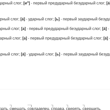
э
дарный слог;
[и
]
- первый предударный безударный слог;
[а́
рный слог;
[а́]
- ударный слог;
[ь]
- первый заударный безуда
рный слог;
[а]
- первый предударный безударный слог;
[а́]
-
арный слог;
[а]
- первый предударный безударный слог;
[а́]
рный слог;
[а́]
- ударный слог;
[ь]
- первый заударный безуд
зать,
с
мешать,
со
владелец,
с
права,
с
верять,
с
вершить.