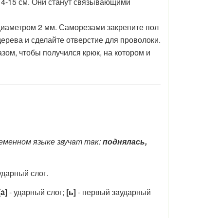
 14-15 см. Они станут связывающими
диаметром 2 мм. Саморезами закрепите пол
дерева и сделайте отверстие для проволоки.
зом, чтобы получился крюк, на котором и
ременном языке звучат так:
поднялась,
ударный слог.
а́]
- ударный слог;
[ь]
- первый заударный