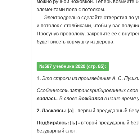
можно ручной ножовкой. Теперь возьмите б
элементами пола с потолком.
Электродрелью сделайте отверстия по угла
и потолок с столбиками, чтобы у вас получ
Просунув проволоку, закрепите ее с внутре
будет висеть кормушку из дерева.
№587 учебника 2020 (стр. 85):
1.
Это строки из произведения А. С. Пушк
Особенность затранскрибированных слов в
взялась
. В слове
дождался
в наше время 
2. Ласка́ясь: [а]
- первый предударный безу
Подбира́ясь: [ъ] -
второй предударный без
безударный слог.