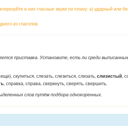
ктеризуйте в них гласные звуки по плану: а) ударный или 
.
ного из глаголов.
яется приставка. Установите, есть ли среди выписанны
 (вещи), скупиться, слезать, слезиться, слизать,
слизистый
, 
ть
, справка, справа, сверкнуть, сверять, свершить.
ыделенных слов путём подбора однокоренных.