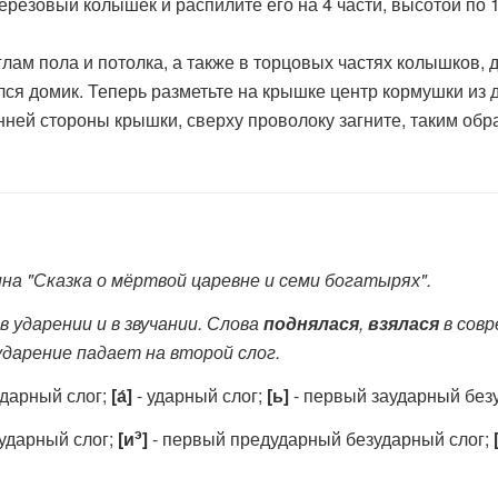
ерезовый колышек и распилите его на 4 части, высотой по
м пола и потолка, а также в торцовых частях колышков, 
ился домик. Теперь разметьте на крышке центр кормушки из 
нней стороны крышки, сверху проволоку загните, таким обра
ина "Сказка о мёртвой царевне и семи богатырях".
 ударении и в звучании. Слова
поднялася
,
взялася
в сов
ударение падает на второй слог.
дарный слог;
[а́]
- ударный слог;
[ь]
- первый заударный без
э
ударный слог;
[и
]
- первый предударный безударный слог;
[