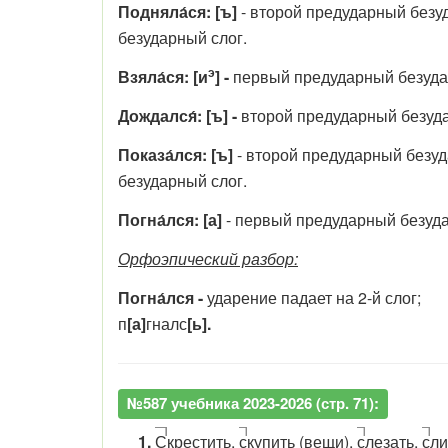
Подняла́ся: [ъ]
- второй предударный безу
безударный слог.
э
Взяла́ся: [и
] -
первый предударный безуда
Дождался́: [ъ] -
второй предударный безуда
Показа́лся: [ъ]
- второй предударный безуд
безударный слог.
Погна́лся:
[а]
- первый предударный безуда
Орфоэпический разбор:
Погна́лся -
ударение падает на 2-й слог;
п
[а]
гналс
[ь].
№587 учебника 2023-2026 (стр. 71):
1.
С
крестить,
с
купить (вещи),
с
лезать,
с
ли