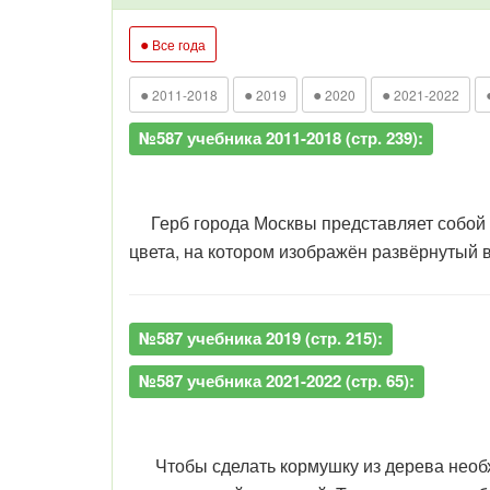
●
Все года
●
●
●
●
2011-2018
2019
2020
2021-2022
№587 учебника 2011-2018 (стр. 239):
Герб города Москвы представляет собой ч
цвета, на котором изображён развёрнутый 
№587 учебника 2019 (стр. 215):
№587 учебника 2021-2022 (стр. 65):
Чтобы сделать кормушку из дерева необход