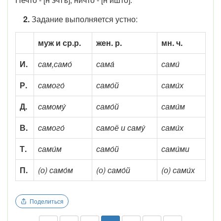
2.
Задание выполняется устно:
муж и ср.р.
жен. р.
мн. ч.
И.
сам,само́
сама́
сами́
Р.
самого́
само́й
сами́х
Д.
самому́
само́й
сами́м
В.
самого́
самоё и саму́
сами́х
Т.
сами́м
само́й
сами́ми
П.
(о) само́м
(о) само́й
(о) сами́х
Поделиться