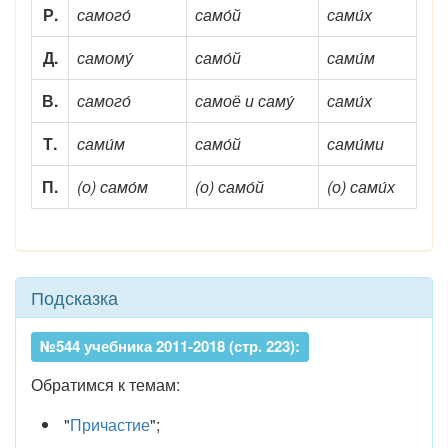
Р.
самого́
само́й
сами́х
Д.
самому́
само́й
сами́м
В.
самого́
самоё и саму́
сами́х
Т.
сами́м
само́й
сами́ми
П.
(о) само́м
(о) само́й
(о) сами́х
Подсказка
№544 учебника 2011-2018 (стр. 223):
Обратимся к темам:
"
Причастие
";