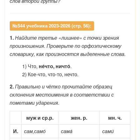
слов второй группы?
№544 учебника 2023-2026 (стр. 56):
1.
Найдите третье «лишнее» с точки зрения
произношения. Проверьте по орфоэпическому
словарику, как произносятся выделенные слова.
1) Что,
не́что, ничто́
.
2) Кое-что, что-то, нечто.
2.
Правильно и чётко прочитайте образец
склонения местоимения в соответствии с
пометами ударения.
муж и ср.р.
жен. р.
мн. ч.
И.
сам,само́
сама́
сами́