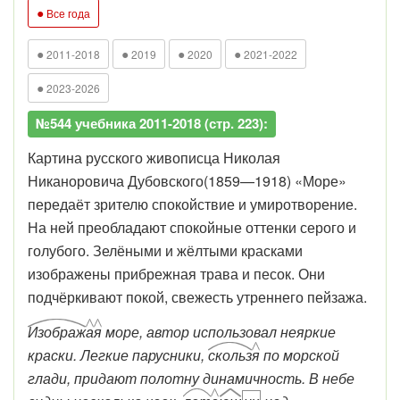
●
Все года
●
●
●
●
2011-2018
2019
2020
2021-2022
●
2023-2026
№544 учебника 2011-2018 (стр. 223):
Картина русского живописца Николая
Никаноровича Дубовского(1859—1918) «Море»
передаёт зрителю спокойствие и умиротворение.
На ней преобладают спокойные оттенки серого и
голубого. Зелёными и жёлтыми красками
изображены прибрежная трава и песок. Они
подчёркивают покой, свежесть утреннего пейзажа.
Изображ
а
я
море, автор использовал неяркие
краски. Легкие парусники,
скольз
я
по морской
глади, придают полотну динамичность. В небе