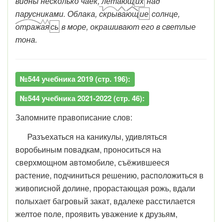
видны несколько чаек,
лет
а
ющ
их
над
парусниками. Облака,
с
кры
ва
ющ
ие
солнце,
отраж
а
я
сь
в море, окрашивают его в светлые
тона.
№544 учебника 2019 (стр. 196):
№544 учебника 2021-2022 (стр. 46):
Запомните правописание слов:
Разъехаться на каникулы, удивляться
воробьиным повадкам, проноситься на
сверхмощном автомобиле, съёжившееся
растение, подчиниться решению, расположиться в
живописной долине, прорастающая рожь, вдали
полыхает багровый закат, вдалеке расстилается
желтое поле, проявить уважение к друзьям,