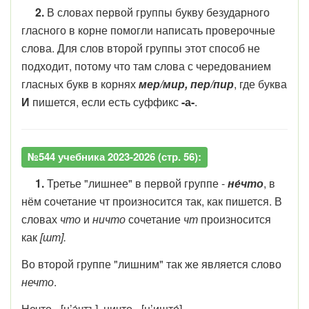
2.
В словах первой группы букву безударного
гласного в корне помогли написать проверочные
слова. Для слов второй группы этот способ не
подходит, потому что там слова с чередованием
гласных букв в корнях
мер/мир, пер/пир
, где буква
И
пишется, если есть суффикс
-а-
.
№544 учебника 2023-2026 (стр. 56):
1.
Третье "лишнее" в первой группе -
не́что
, в
нём сочетание чт произносится так, как пишется. В
словах
что
и
ничто
сочетание
чт
произносится
как
[шт].
Во второй группе "лишним" так же является слово
нечто
.
Нечто - [н’э́чтъ], ничто - [н’ишто́].