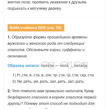
желтое поле, проявить уважение к друзьям,
подъехать к могучему дереву.
№544 учебника 2020 (стр. 70):
1.
Образуйте формы прошедшего времени
мужского и женского рода от следующих
глаголов. Обозначьте корни, суффиксы и
окончания.
Образец записи:
полз
ти
—
полз
,
полз
л
а
.
1) Н..сти, в..сти, в..зти, тр..сти, гр..сти, скр..сти.
2) Ум..реть, ум..рать, зап..реть, зап..рать.
2.
Что помогло вам правильно написать букву
безударного гласного в корнях глаголов первой
группы? Почему этот способ не подходит для