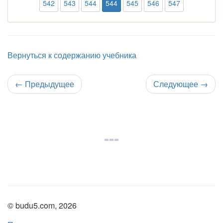
542
543
544
544
545
546
547
Вернуться к содержанию учебника
←
Предыдущее
Следующее
→
© budu5.com, 2026