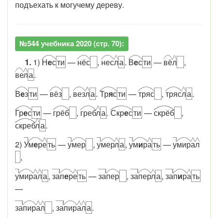
подъехать к могучему дереву.
№544 учебника 2020 (стр. 70):
1.
1)
Н
е
с
ти
—
нёс
,
нес
л
а
.
В
е
с
ти
—
вё
л
,
ве
л
а
.
В
е
з
ти
—
вёз
,
вез
л
а
.
Тр
я
с
ти
—
тряс
,
тряс
л
а
.
Гр
е
с
ти
—
грёб
,
греб
л
а
.
Скр
е
с
ти
—
скрёб
,
скреб
л
а
.
2)
У
м
е
р
е
ть
—
у
мер
,
у
мер
л
а
,
у
м
и
р
а
ть
—
у
мир
а
л
,
у
мир
а
л
а
,
за
п
е
р
е
ть
—
за
пер
,
за
пер
л
а
,
за
п
и
р
а
ть
—
за
пир
а
л
,
за
пир
а
л
а
.