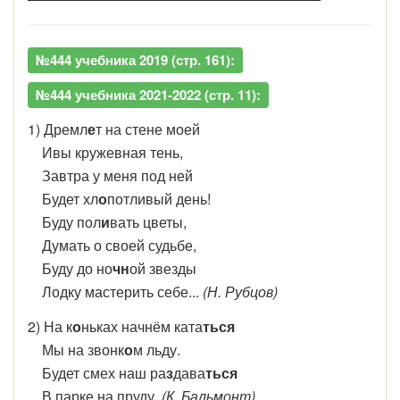
№444 учебника 2019 (стр. 161):
№444 учебника 2021-2022 (стр. 11):
1) Дремл
е
т на стене моей
Ивы кружевная тень,
Завтра у меня под ней
Будет хл
о
потливый день!
Буду пол
и
вать цветы,
Думать о своей судьбе,
Буду до но
чн
ой звезды
Лодку мастерить себе...
(Н. Рубцов)
2) На к
о
ньках начнём ката
ться
Мы на звонк
о
м льду.
Будет смех наш ра
з
дава
ться
В парке на пруду.
(К. Бальмонт)