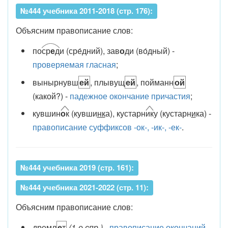
№444 учебника 2011-2018 (стр. 176):
Объясним правописание слов:
по
ср
е
д
и (сре́дний), зав
о
ди (во́дный) -
проверяемая гласная
;
вынырнувш
ей
, плывущ
ей
, пойманн
ой
(какой?) -
падежное окончание причастия
;
кувшин
о
к
(кувши
нк
а), кустарн
ик
у (кустарн
и
ка) -
правописание суффиксов -ок-, -ик-, -ек-
.
№444 учебника 2019 (стр. 161):
№444 учебника 2021-2022 (стр. 11):
Объясним правописание слов:
дремл
е
т
(1-е спр.)
-
правописание окончаний