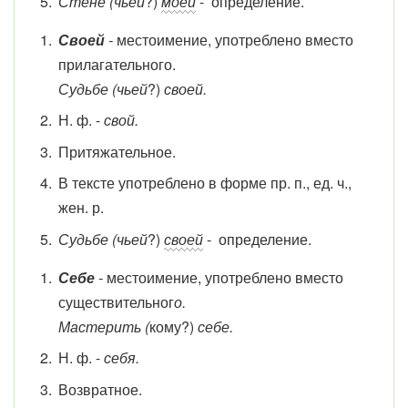
Стене (чьей
?)
моей
- определение.
Своей
-
местоимение, употреблено вместо
прилагательного.
Судьбе (чьей
?)
своей.
Н. ф. -
свой.
Притяжательное.
В тексте употреблено в форме пр. п., ед. ч.,
жен. р.
Судьбе (чьей
?)
своей
- определение.
Себе
-
местоимение, употреблено вместо
существительног
о.
Мастерить (
кому?)
себе.
Н. ф. -
себя.
Возвратное.