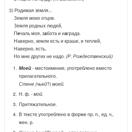
3) Родимая земля...
Земля моих отцов.
Земля родных людей,
П
е
чаль моя, з
а
бота и н
а
града.
Наверно, земли есть и краше, и теплей,
Наверно, есть,
Но мне других не надо.
(Р. Рождественский)
Моей
-
местоимение, употреблено вместо
прилагательного.
Стене (чьей
?)
моей.
Н. ф. -
мой.
Притяжательное.
В тексте употреблено в форме пр. п., ед. ч.,
жен. р.