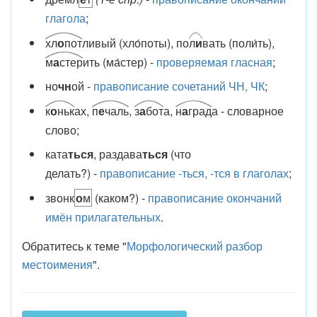
глагола
;
хл
о
пот
ливый (хло́поты), по
л
и
вать (поли́ть),
м
а
стер
ить (ма́стер) -
проверяемая гласная
;
но
чн
ой -
правописание сочетаний ЧН, ЧК
;
к
о
ньк
ах,
п
е
чаль
,
з
а
бот
а,
н
а
град
а - словарное
слово;
ката
ться
, раздава
ться
(что
делать?) -
правописание -ться, -тся в глаголах
;
звонк
о
м
(каком?) -
правописание окончаний
имён прилагательных
.
Обратитесь к теме "
Морфологический разбор
местоимения
".