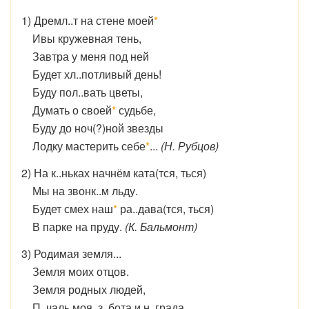
1) Дремл..т на стене моей
*
Ивы кружевная тень,
Завтра у меня под ней
Будет хл..потливый день!
Буду пол..вать цветы,
Думать о своей
*
судьбе,
Буду до ноч(?)ной звезды
Лодку мастерить себе
*
...
(Н. Рубцов)
2) На к..ньках начнём ката(тся, ться)
Мы на звонк..м льду.
Будет смех наш
*
ра..дава(тся, ться)
В парке на пруду.
(К. Бальмонт)
3) Родимая земля...
Земля моих отцов.
Земля родных людей,
П..чаль моя, з..бота и н..града.