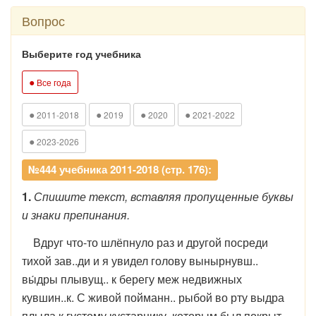
Вопрос
Выберите год учебника
●
Все года
●
●
●
●
2011-2018
2019
2020
2021-2022
●
2023-2026
№444 учебника 2011-2018 (стр. 176):
1.
Спишите текст, вставляя пропущенные буквы
и знаки препинания.
Вдруг что-то шлёпнуло раз и другой посреди
тихой зав..ди и я увидел голову вынырнувш..
вы́дры плывущ.. к берегу меж недвижных
кувшин..к. С живой пойманн.. рыбой во рту выдра
плыла к густому кустарнику, которым был покрыт