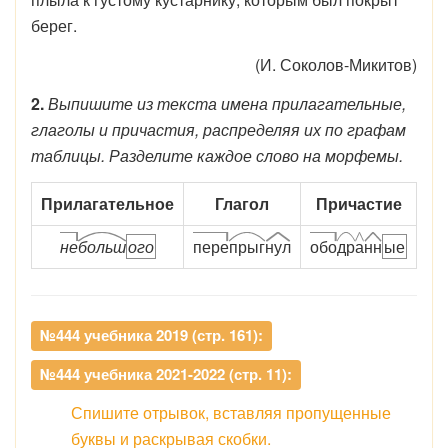
берег.
(И. Соколов-Микитов)
2.
Выпишите из текста имена прилагательные,
глаголы и причастия, распределяя их по графам
таблицы. Разделите каждое слово на морфемы.
Прилагательное
Глагол
Причастие
не
больш
ого
пере
прыг
нул
обо
др
а
нн
ые
№444 учебника 2019 (стр. 161):
№444 учебника 2021-2022 (стр. 11):
Спишите отрывок, вставляя пропущенные
буквы и раскрывая скобки.