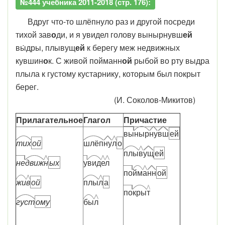
№444 учебника 2011-2018 (стр. 176):
Вдруг что-то шлёпнуло раз и другой посреди
тихой зав
о
ди, и я увидел голову вынырнувш
ей
вы́дры, плывущ
ей
к берегу меж недвижных
кувшин
о
к. С живой пойманн
ой
рыбой во рту выдра
плыла к густому кустарнику, которым был покрыт
берег.
(И. Соколов-Микитов)
Прилагательное
Глагол
Причастие
вы
ныр
ну
вш
ей
тих
ой
шлёп
ну
л
о
плы
в
ущ
ей
не
движ
н
ых
у
вид
е
л
по
йм
а
нн
ой
жи
в
ой
плы
л
а
по
кры
т
густ
ому
бы
л