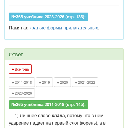
№365 учебника 2023-2026 (стр. 136):
Памятка:
краткие формы прилагательных
.
Ответ
●
Все года
●
●
●
●
2011-2018
2019
2020
2021-2022
●
2023-2026
№365 учебника 2011-2018 (стр. 145):
1) Лишнее слово
кла́ла
, потому что в нём
ударение падает на первый слог (корень), а в