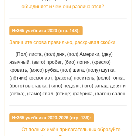
объединяет и чем они различаются?
№365 учебника 2020 (стр. 148):
Запишите слова правильно, раскрывая скобки.
(Пол) листа, (пол) дня, (пол) Америки, (дву)
язычный, (авто) пробег, (био) логия, (кресло)
кровать, (мясо) рубка, (пол) шага, (полу) шутка,
(лётчик) космонавт, (ракета) носитель, (вело) гонка,
(фото) выставка, (кино) неделя, (юго) запад, девяти
(летка), (само) свал, (птице) фабрика, (вагон) салон.
№365 учебника 2023-2026 (стр. 136):
От полных имён прилагательных образуйте