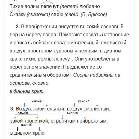
Тихие волны
л
е
печ
ут
(ле́пет)
любовно
Ска
з
ку
(сказочка)
св
о
ю
(свой)
.
(В. Брюсов)
2.
В воображении рисуется высокий сосновый
бор на берегу озера. Помогают создать настроение
и описать пейзаж слова: живительный, смолистый
воздух, простором суровом и нежным, в дивном
краю, тихие волны лепечут. Они употреблены в
переносном значении. Предложение со
сравнительным оборотом
: Сосны недвижны на
острове,
словно
в дивном краю.