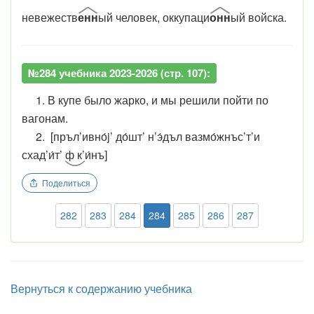
невежеств
енн
ый человек, оккупаци
онн
ый войска.
№284 учебника 2023-2026 (стр. 107):
1. В купе было жарко, и мы решили пойти по
вагонам.
2.
[пръл’ивно́j’ до́шт’ н’э́дъл вазмо́жнъс’т’и
схад’и́т’
ф к’
и́нъ]
Поделиться
282
283
284
284
285
286
287
Вернуться к содержанию учебника