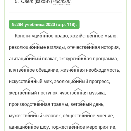
5.
Свет
(какой?)
чистый
.
№284 учебника 2020 (стр. 118):
Конституци
онн
ое право, хозяйств
енн
ое мыло,
революци
онн
ые взгляды, отечеств
енн
ая история,
агитаци
онн
ый плакат, экскурси
онн
ая программа,
клятв
енн
ое обещание, жизн
енн
ая необходимость,
искусств
енн
ый мех, эволюци
онн
ый прогресс,
жертв
енн
ый поступок, чувств
енн
ая музыка,
производств
енн
ая травмы, ветр
ен
ый день,
мужеств
енн
ый человек, обществ
енн
ое мнение,
авиаци
онн
ое шоу, торжеств
енн
ое мероприятие,