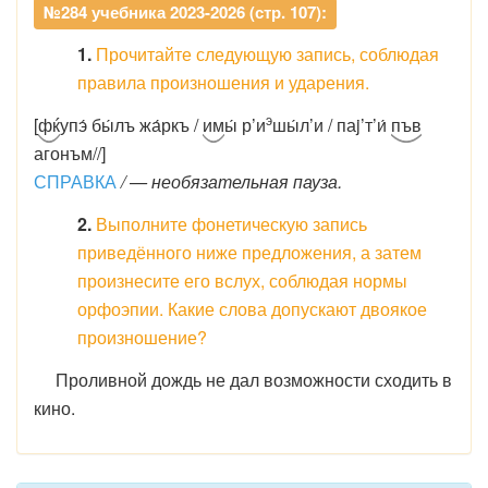
№284 учебника 2023-2026 (стр. 107):
1.
Прочитайте следующую запись, соблюдая
правила произношения и ударения.
э
[
фќ
упэ́ бы́лъ жа́ркъ /
им
ы́ р’и
шы́л’и / паj’т’и́
пъв
агонъм//]
СПРАВКА
/ — необязательная пауза.
2.
Выполните фонетическую запись
приведённого ниже предложения, а затем
произнесите его вслух, соблюдая нормы
орфоэпии. Какие слова допускают двоякое
произношение?
Проливной дождь не дал возможности сходить в
кино.