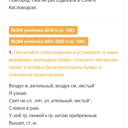
Кисловодске.
№284 учебника 2019 (стр. 106):
№284 учебника 2021-2022 (стр. 106):
1.
Прочитайте стихотворение и установите, в каких
морфемах пропущены буквы. Спишите, обозначая
корни, в которых были пропущены буквы, и
поясняя их правописание.
Воздух ж..вительный, воздух см..листый
*
Я узнаю́.
Свет не сл. .пи́т, уп..ительный, чистый
*
,
Словно в раю.
У..кой тр..пинкой к гр..нитам прибрежным
Вышел, ст..ю.