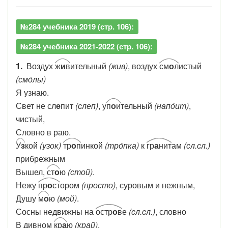
№284 учебника 2019 (стр. 106):
№284 учебника 2021-2022 (стр. 106):
1.
Воздух
ж
и
в
ительный
(жив)
, воздух
см
о
л
истый
(смо́лы)
Я узнаю.
Свет не сл
е
пит
(слеп)
, у
п
о
и
тельный
(напо́ит)
,
чистый,
Словно в раю.
У
з
кой
(узок)
тр
о
п
инкой
(тро́пка)
к
гр
а
нит
ам
(сл.сл.)
прибрежным
Вышел,
ст
о
ю
(стой)
.
Нежу
пр
о
ст
ором
(просто)
, суровым и нежным,
Душу
м
о
ю
(мой)
.
Сосны недвижны на
остр
о
в
е
(сл.сл.)
, словно
В дивном
кр
а
ю
(край)
.