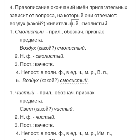
4. Правописание окончаний имён прилагательных
зависит от вопроса, на который они отвечают:
воздух (какой?) живительн
ый
, смолистый.
1.
Смолистый
- прил., обознач. признак
предмета.
Воздух
(какой?)
смолистый
.
2. Н. ф. -
смолистый
.
3. Пост.: качеств.
4. Непост: в полн. ф., в ед. ч., м. р., В. п.,
5.
Воздух
(какой?)
смолистый
.
1.
Чистый
- прил., обознач. признак
предмета.
Свет
(какой?)
чистый
.
2. Н. ф. -
чистый
.
3. Пост.: качеств.
4. Непост: в полн. ф., в ед. ч., м. р., Им. п.,