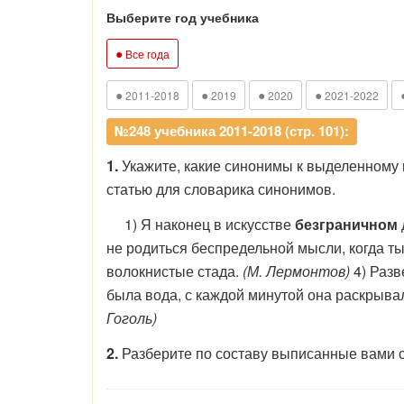
Выберите год учебника
●
Все года
●
●
●
●
2011-2018
2019
2020
2021-2022
№248 учебника 2011-2018 (стр. 101):
1.
Укажите, какие синонимы к выделенному 
статью для словарика синонимов.
1) Я наконец в искусстве
безграничном
не родиться беспредельной мысли, когда ты
волокнистые стада.
(М. Лермонтов)
4) Разв
была вода, с каждой минутой она раскрыв
Гоголь)
2.
Разберите по составу выписанные вами 