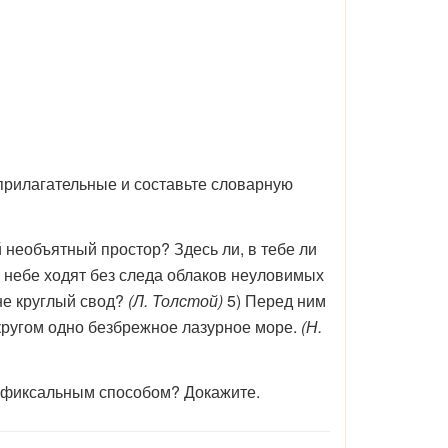
прилагательные и составьте словарную
й необъятный простор? Здесь ли, в тебе ли
 небе ходят без следа облаков неуловимых
 не круглый свод?
(Л. Толстой)
5) Перед ним
 кругом одно безбрежное лазурное море.
(Н.
уффиксальным способом? Докажите.