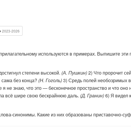
●
2023-2026
прилагательному используются в примерах. Выпишите эти 
достигнул степени высокой.
(А. Пушкин)
2) Что пророчит се
 сама без конца?
(Н. Гоголь)
3) Средь полей необозримых в
е я не знаю, что это — бесконечное пространство и что оно
ала всё шире свою бескрайнюю даль.
(Д. Гранин)
6) Я видел
слова-синонимы. Какие из них образованы приставочно-с