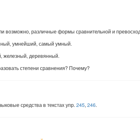
сли возможно, различные формы сравнительной и превосход
мный, умнейший, самый умный.
й, железный, деревянный.
разовать степени сравнения? Почему?
зыковые средства в текстах упр.
245
,
246
.