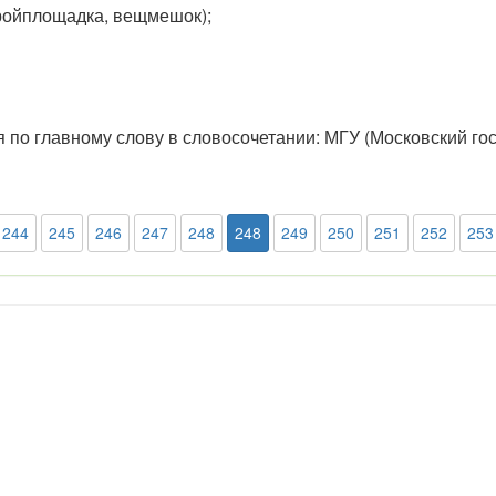
тройплощадка, вещмешок);
 по главному слову в словосочетании: МГУ (Московский г
244
245
246
247
248
248
249
250
251
252
253