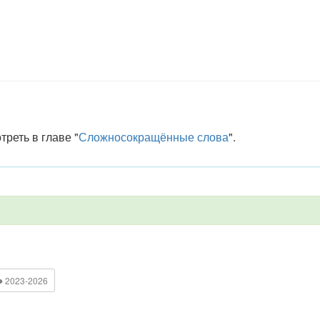
еть в главе "
Сложносокращённые слова
".
●
2023-2026