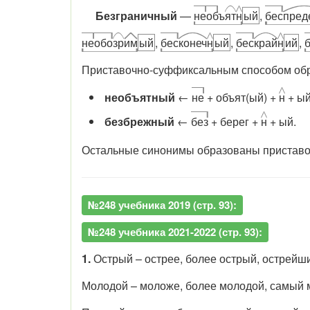
Безграничный
—
не
об
ъ
ят
н
ый
,
бес
пред
не
обо
зр
им
ый
,
бес
конеч
н
ый
,
бес
край
н
ий
,
Приставочно-суффиксальным способом об
необъятный
←
не
+ объят(ый) +
н
+ ый
безбрежный
←
без
+ берег +
н
+ ый.
Остальные синонимы образованы приставо
№248 учебника 2019 (стр. 93):
№248 учебника 2021-2022 (стр. 93):
1.
Острый – острее, более острый, острейш
Молодой – моложе, более молодой, самый 