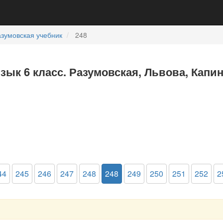
зумовская учебник
248
язык 6 класс. Разумовская, Львова, Капи
44
245
246
247
248
248
249
250
251
252
2