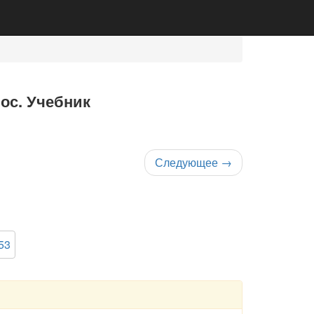
нос. Учебник
Следующее
→
53