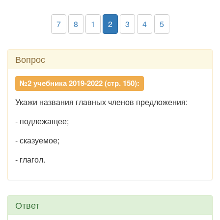
7
8
1
2
3
4
5
Вопрос
№2 учебника 2019-2022 (стр. 150):
Укажи названия главных членов предложения:
- подлежащее;
- сказуемое;
- глагол.
Ответ