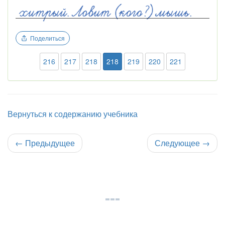
Поделиться
216
217
218
218
219
220
221
Вернуться к содержанию учебника
←
Предыдущее
Следующее
→