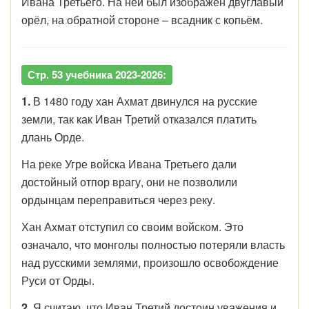
Ивана Третьего. На ней был изображён двуглавый
орёл, на обратной стороне – всадник с копьём.
Стр. 53 учебника 2023-2026:
1.
В 1480 году хан Ахмат двинулся на русские
земли, так как Иван Третий отказался платить
длань Орде.
На реке Угре войска Ивана Третьего дали
достойный отпор врагу, они не позволили
ордынцам переправиться через реку.
Хан Ахмат отступил со своим войском. Это
означало, что монголы полностью потеряли власть
над русскими землями, произошло освобождение
Руси от Орды.
2
. Я считаю, что Иван Третий достоин уважения и