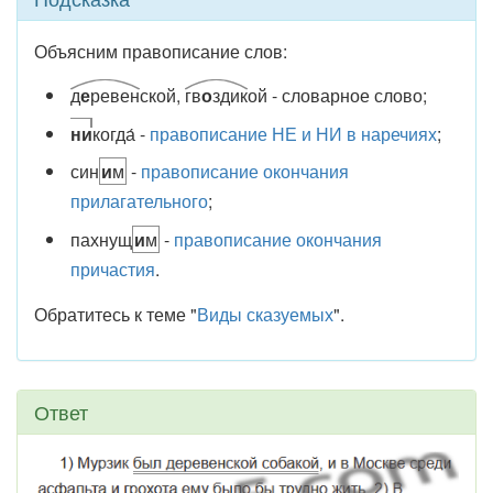
Объясним правописание слов:
д
е
ревен
ской,
гв
о
здик
ой - словарное слово;
ни
когда́ -
правописание НЕ и НИ в наречиях
;
син
и
м
-
правописание окончания
прилагательного
;
пахнущ
и
м
-
правописание окончания
причастия
.
Обратитесь к теме "
Виды сказуемых
".
Ответ