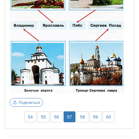
Поделиться
54
55
56
57
58
59
60