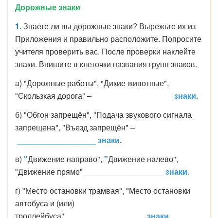
Дорожные знаки
1.
Знаете ли вы дорожные знаки? Вырежьте их из
Приложения и правильно расположите. Попросите
учителя проверить вас. После проверки наклейте
знаки. Впишите в клеточки названия групп знаков.
а) "Дорожные работы", "Дикие животные",
"Скользкая дорога" –
__________________
знаки.
б) "Обгон запрещён", "Подача звукового сигнала
запрещена", "Въезд запрещён" –
__________________
знаки.
в)
"
Движение направо",
"
Движение налево",
"Движение прямо"
__________________
знаки.
г) "Место остановки трамвая", "Место остановки
автобуса и (или)
троллейбуса"
__________________
знаки.