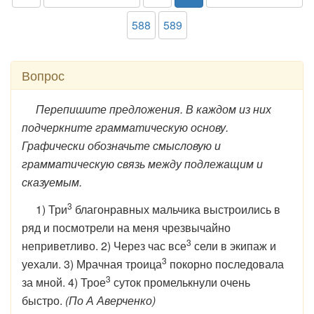
588
589
Вопрос
Перепишите предложения. В каждом из них
подчеркните грамматическую основу.
Графически обозначьте смысловую и
грамматическую связь между подлежащим и
сказуемым.
3
1) Три
благонравных мальчика выстроились в
ряд и посмотрели на меня чрезвычайно
3
неприветливо. 2) Через час все
сели в экипаж и
3
уехали. 3) Мрачная троица
покорно последовала
3
за мной. 4) Трое
суток промелькнули очень
быстро.
(По А Аверченко)