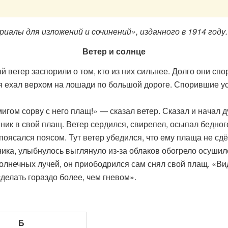
ы для изложений и сочинений», изданного в 1914 году. 
Ветер и солнце
етер заспорили о том, кто из них сильнее. Долго они спо
 ехал верхом на лошади по большой дороге. Спорившие усло
мигом сорву с него плащ!» — сказал ветер. Сказал и начал 
ник в свой плащ. Ветер сердился, свирепел, осыпал бедно
оясался поясом. Тут ветер убедился, что ему плаща не сдё
ка, улыбнулось выглянуло из-за облаков обогрело осушило
олнечных лучей, он приободрился сам снял свой плащ. «Ви
делать гораздо более, чем гневом».
Б