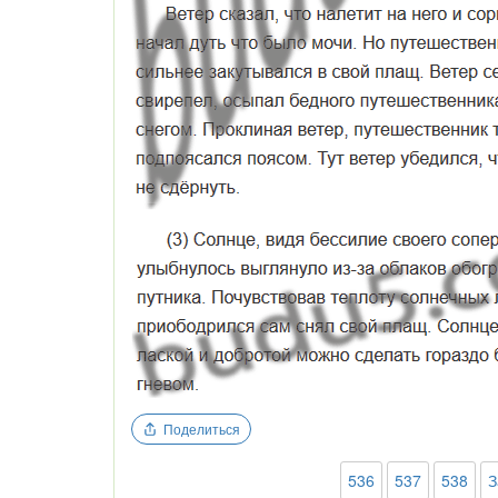
Поделиться
536
537
538
З