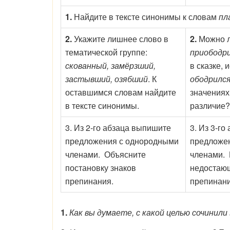
1.
Найдите в тексте синонимы к словам
пл
2.
Укажите лишнее слово в
2.
Можно л
тематической группе:
приободр
скованный, замёрзший,
в сказке, 
застывший, озябший
. К
ободрилс
оставшимся словам найдите
значениях 
в тексте синонимы.
различие?
3. Из 2-го абзаца выпишите
3. Из 3-г
предложения с однородными
предложе
членами. Объясните
членами. 
постановку знаков
недостаю
препинания.
препинани
1.
Как вы думаете, с какой целью сочинил