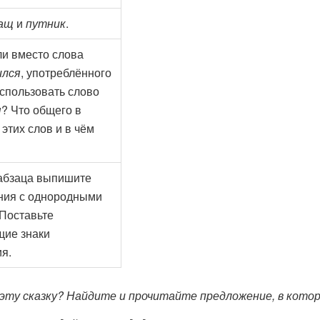
ащ
и
путник
.
и вместо слова
ился
, употреблённого
использовать слово
я
? Что общего в
этих слов и в чём
о абзаца выпишите
ния с однородными
Поставьте
щие знаки
я.
и эту сказку? Найдите и прочитайте предложение, в кот