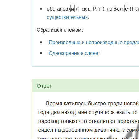
обстановк
и
(1 скл., Р. п.), по Волг
е
(1 ск
существительных
.
Обратимся к темам:
"
Производные и непроизводные предл
"
Однокоренные слова
"
Ответ