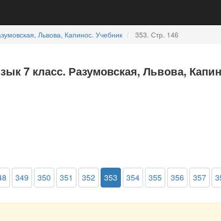
зумовская, Львова, Капинос. Учебник
353. Стр. 146
зык 7 класс. Разумовская, Львова, Капи
48
349
350
351
352
353
354
355
356
357
3