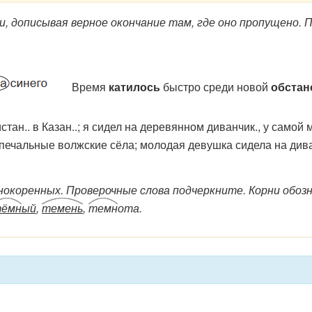
 дописывая верное окончание там, где оно пропущено. П
Время
катилось
быстро среди новой
обстано
истан.. в Казан..; я сидел на деревянном диванчик., у самой
печальные волжские сёла; молодая девушка сидела на диванч
окоренных. Проверочные слова подчеркните. Корни обоз
ёмн
ый
,
темень
,
темн
ота.