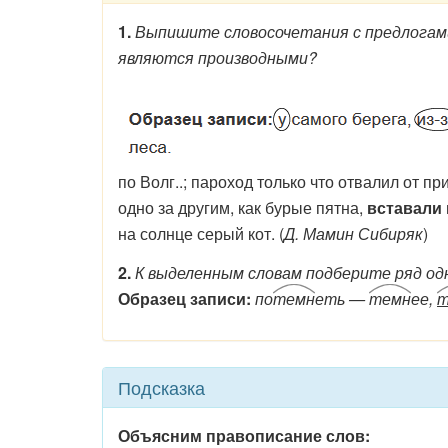
1.
Выпишите словосочетания с предлогами,
являются производными?
по Волг..; пароход только что отвалил от пр
одно за другим, как бурые пятна,
вставали
на солнце серый кот. (
Д. Мамин Сибиряк
)
2.
К выделенным словам подберите ряд одн
Образец записи:
по
темн
еть —
темн
ее,
т
Подсказка
Объясним правописание слов: