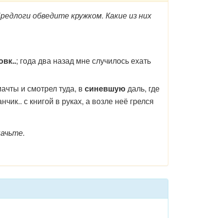
редлоги обведите кружком. Какие из них
вк..
; года два назад мне случилось ехать
 мачты и смотрел туда, в
синевшую
даль, где
ик.. с книгой в руках, а возле неё грелся
начьте.