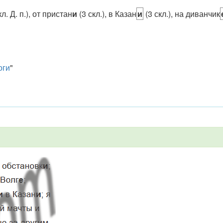
л. Д. п.), от пристан
и
(3 скл.), в Казан
и
(3 скл.), на диванчик
оги
"