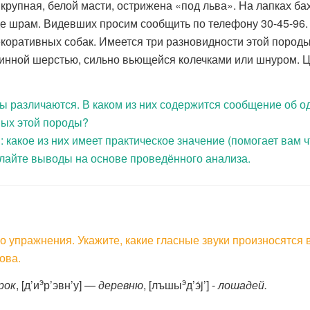
крупная, белой масти, острижена «под льва». На лапках ба
де шрам. Видевших просим сообщить по телефону 30-45-96.
коративных собак. Имеется три разновидности этой породы
линной шерстью, сильно вьющейся колечками или шнуром. 
ы различаются. В каком из них содержится сообщение об о
ных этой породы?
 какое из них имеет практическое значение (помогает вам ч
лайте выводы на основе проведённого анализа.
 упражнения. Укажите, какие гласные звуки произносятся 
ова.
э
э
рок
, [д’и
р’эвн’у] —
деревню
, [лъшы
д’э́j’] -
лошадей.