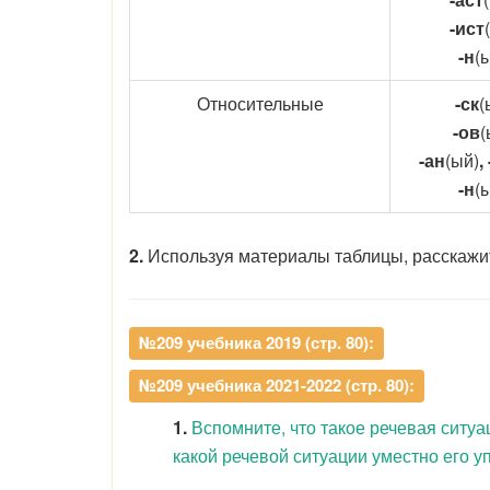
-ист
-н
(
Относительные
-ск
(
-ов
(
-ан
(ый)
,
-н
(
2.
Используя материалы таблицы, расскажи
№209 учебника 2019 (стр. 80):
№209 учебника 2021-2022 (стр. 80):
1.
Вспомните, что такое речевая ситуа
какой речевой ситуации уместно его у