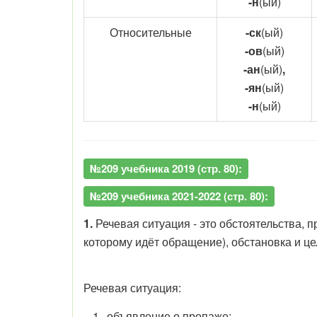
-н
(ый)
Относительные
-ск
(ый)
-ов
(ый)
-ан
(ый)
,
-ян
(ый)
-н
(ый)
№209 учебника 2019 (стр. 80):
№209 учебника 2021-2022 (стр. 80):
1.
Речевая ситуация - это обстоятельства, 
которому идёт обращение), обстановка и ц
Речевая ситуация:
объявление о пропаже;