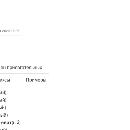
●
2023-2026
ён прилагательных
иксы
Примеры
ый)
ый)
ый)
(ый)
 -еват
(ый)
(ый)