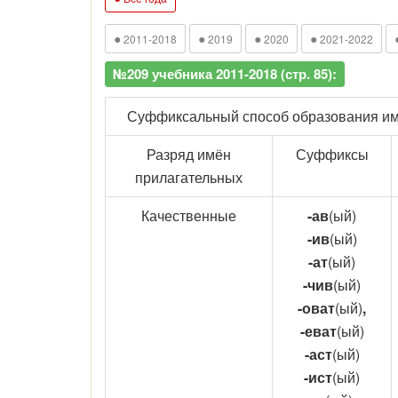
●
●
●
●
2011-2018
2019
2020
2021-2022
№209 учебника 2011-2018 (стр. 85):
Суффиксальный способ образования им
Разряд имён
Суффиксы
прилагательных
Качественные
-ав
(ый)
-ив
(ый)
-ат
(ый)
-чив
(ый)
-оват
(ый)
,
-еват
(ый)
-аст
(ый)
-ист
(ый)