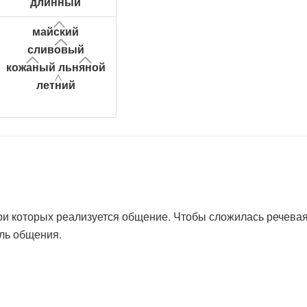
длин
н
ый
май
ск
ий
слив
ов
ый
кож
ан
ый
льн
ян
ой
лет
н
ий
при которых реализуется общение. Чтобы сложилась речевая 
ель общения.