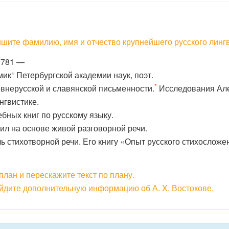
шите фамилию, имя и отчество крупнейшего русского лингви
1781 —
мик
*
Петербургской академии наук, поэт.
*
нерусской и славянской письменности.
Исследования Але
нгвистике.
ных книг по русскому языку.
л на основе живой разговорной речи.
ь стихотворной речи. Его книгу «Опыт русского стихосложе
 план и перескажите текст по плану.
йдите дополнительную информацию об А. X. Востокове.