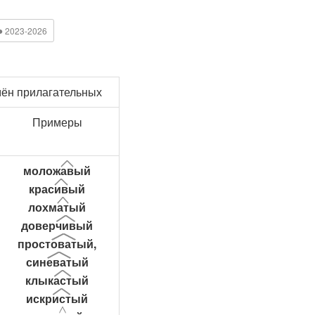
●
2023-2026
ён прилагательных
Примеры
молож
ав
ый
крас
ив
ый
лохм
ат
ый
довер
чив
ый
прост
оват
ый,
син
еват
ый
клык
аст
ый
искр
ист
ый