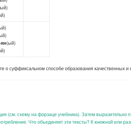
(ый)
ый)
ый)
ый)
 -ян
(ый)
ый)
те о суффиксальном способе образования качественных и 
ция (см. схему на форзаце учебника). Затем выразительно п
потребление. Что объединяет эти тексты? К книжной или ра