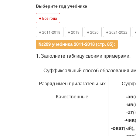
Выберите год учебника
●
Все года
●
●
●
●
2011-2018
2019
2020
2021-2022
№209 учебника 2011-2018 (стр. 85):
1.
Заполните таблицу своими примерами.
Суффиксальный способ образования им
Разряд имён прилагательных
Суфф
Качественные
-ав
(
-ив
(
-ат
(
-чив
-оват
(ый)
,
-аст