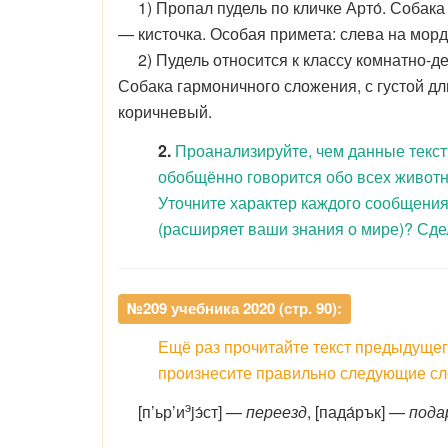
1) Пропал пудель по кличке Арто́. Собака 
— кисточка. Особая примета: слева на мор
2) Пудель относится к классу комнатно-де
Собака гармоничного сложения, с густой д
коричневый.
2.
Проанализируйте, чем данные текст
обобщённо говорится обо всех живот
Уточните характер каждого сообщения:
(расширяет ваши знания о мире)? Сде
№209 учебника 2020 (стр. 90):
Ещё раз прочитайте текст предыдущего
произнесите правильно следующие сл
э
[п’ьр’и
jэ́ст] —
переезд
, [пада́рък] —
пода