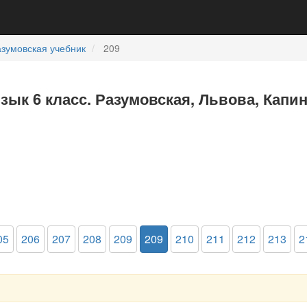
зумовская учебник
209
язык 6 класс. Разумовская, Львова, Капи
05
206
207
208
209
209
210
211
212
213
2