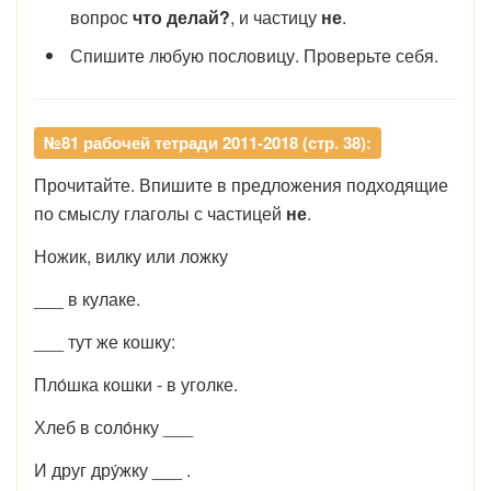
вопрос
что делай?
, и частицу
не
.
Спишите любую пословицу. Проверьте себя.
№81 рабочей тетради 2011-2018 (стр. 38):
Прочитайте. Впишите в предложения подходящие
по смыслу глаголы с частицей
не
.
Ножик, вилку или ложку
___ в кулаке.
___ тут же кошку:
Пло́шка кошки - в уголке.
Хлеб в соло́нку ___
И друг дру́жку ___ .