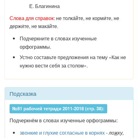
Е. Благинина
Слова для справок:
не толка́йте, не корми́те, не
держи́те, не мака́йте.
Подчеркните в словах изученные
орфограммы.
Устно составьте предложения на тему «Как не
нужно вести себя за столом».
Подсказка
№81 рабочей тетради 2011-2018 (стр. 38):
Подчеркнём в словах изученные орфограммы:
звонкие и глухие согласные в корнях
-
ло
ж
ку,