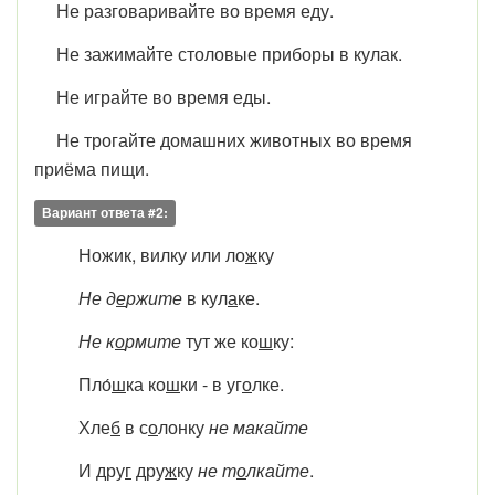
Не разговаривайте во время еду.
Не зажимайте столовые приборы в кулак.
Не играйте во время еды.
Не трогайте домашних животных во время
приёма пищи.
Вариант ответа #2:
Ножик, вилку или ло
ж
ку
Не д
е
ржите
в кул
а
ке.
Не к
о
рмите
тут же ко
ш
ку:
Пло́
ш
ка ко
ш
ки - в уг
о
лке.
Хле
б
в с
о
лонку
не макайте
И дру
г
дру
ж
ку
не т
о
лкайте
.