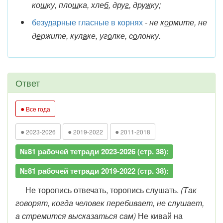
ко
ш
ку, пло
ш
ка, хле
б
, дру
г
, дру
ж
ку;
безударные гласные в корнях
-
не к
о
рмите, не
д
е
ржите, кул
а
ке, уг
о
лке, с
о
лонку.
Ответ
●
Все года
●
●
●
2023-2026
2019-2022
2011-2018
№81 рабочей тетради 2023-2026 (стр. 38):
№81 рабочей тетради 2019-2022 (стр. 38):
Не торопись отвечать, торопись слушать.
(Так
говорят, когда человек перебивает, не слушает,
а стремится высказаться сам)
Не кивай на