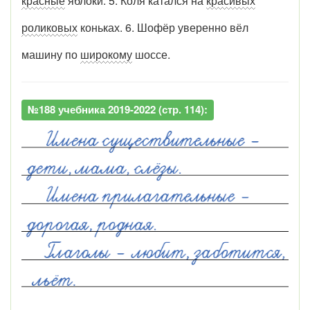
красные
яблоки. 5. Коля катался на
красивых
роликовых
коньках. 6. Шофёр уверенно вёл
машину по
широкому
шоссе.
№188 учебника 2019-2022 (стр. 114):