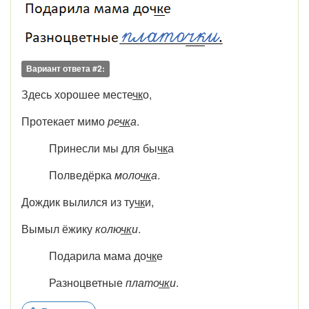
Вариант ответа #2:
Здесь хорошее месте
чк
о,
Протекает мимо
ре
чк
а
.
Принесли мы для бы
чк
а
Полведёрка
моло
чк
а
.
Дождик вылился из ту
чк
и,
Вымыл ёжику
колю
чк
и
.
Подарила мама до
чк
е
Разноцветные
плато
чк
и
.