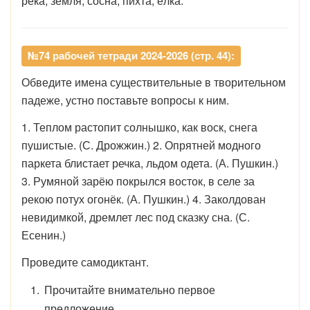
река, земля; сосна, пихта, ёлка.
№74 рабочей тетради 2024-2026 (стр. 44):
Обведите имена существительные в творительном
падеже, устно поставьте вопросы к ним.
1. Теплом растопит солнышко, как воск, снега
пушистые. (С. Дрожжин.) 2. Опрятней модного
паркета блистает речка, льдом одета. (А. Пушкин.)
3. Румяной зарёю покрылся восток, в селе за
рекою потух огонёк. (А. Пушкин.) 4. Заколдован
невидимкой, дремлет лес под сказку сна. (С.
Есенин.)
Проведите самодиктант.
Прочитайте внимательно первое
предложение.