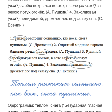
(чем?)
зарёю покрылся восток, в селе
(за чем?)
за
рекою потух огонёк. (А. Пушкин.) 4. Заколдован
(чем?)
невидимкой, дремлет лес под сказку сна. (С.
Есенин.)
Орфограммы: т
е
плом, сн
е
га ("Безударная гласная
в корне слова"), пуш
и
стые ("правописание жи, ши