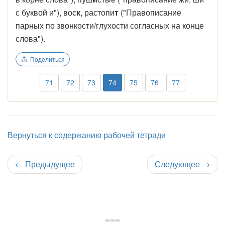
с буквой и"), вос
к
, растопи
т
("Правописание
парных по звонкости/глухости согласных на конце
слова").
Поделиться
71
72
73
74
75
76
77
Вернуться к содержанию рабочей тетради
←
Предыдущее
Следующее
→