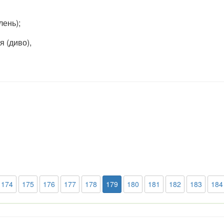
лень);
я (диво),
174
175
176
177
178
179
180
181
182
183
184