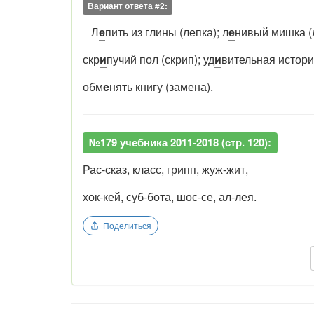
Вариант ответа #2:
Л
е
пить из глины (лепка); л
е
нивый мишка (
скр
и
пучий пол (скрип); уд
и
вительная истори
обм
е
нять книгу (замена).
№179 учебника 2011-2018 (стр. 120):
Рас-сказ, класс, грипп, жуж-жит,
хок-кей, суб-бота, шос-се, ал-лея.
Поделиться