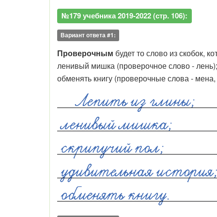
№179 учебника 2019-2022 (стр. 106):
Вариант ответа #1:
Проверочным
будет то слово из скобок, к
ленивый мишка (проверочное слово - лень); 
обменять книгу (проверочные слова - мена,