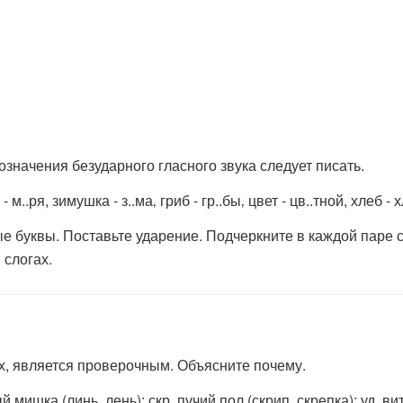
означения безударного гласного звука следует писать.
 - м..ря, зимушка - з..ма‚ гриб - гр..бы‚ цвет - цв..тной, хлеб - х
 буквы. Поставьте ударение. Подчеркните в каждой паре с
 слогах.
ах, является проверочным. Объясните почему.
ый мишка (линь, лень); скр..пучий пол (скрип, скрепка); уд..в