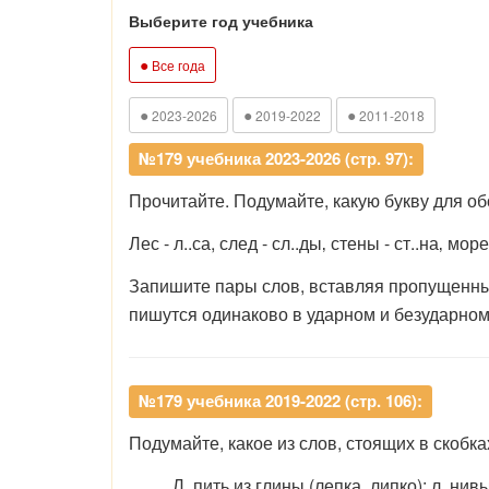
Выберите год учебника
●
Все года
●
●
●
2023-2026
2019-2022
2011-2018
№179 учебника 2023-2026 (стр. 97):
Прочитайте. Подумайте, какую букву для об
Лес - л..са, след - сл..ды‚ стены - ст..на‚ море
Запишите пары слов, вставляя пропущенные
пишутся одинаково в ударном и безударном
№179 учебника 2019-2022 (стр. 106):
Подумайте, какое из слов, стоящих в скобк
Л..пить из глины (лепка, липко); л..нив