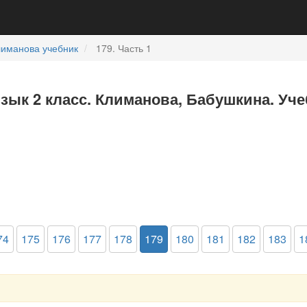
лиманова учебник
179. Часть 1
язык 2 класс. Климанова, Бабушкина. Уче
74
175
176
177
178
179
180
181
182
183
1