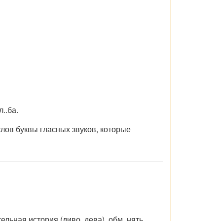
л..ба.
лов буквы гласных звуков, которые
ительная история (диво, дева), обм..нять