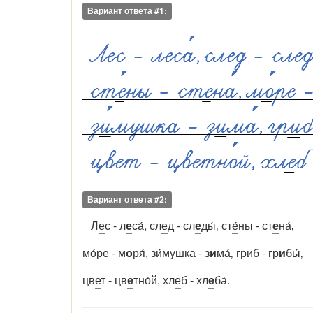
Вариант ответа #1:
Вариант ответа #2:
Л
е
с - л
е
са́, сл
е
д - сл
е
ды́‚ ст
е́
ны - ст
е
на́‚
м
о́
ре - м
о
ря́, з
и́
мушка - з
и
ма́‚ гр
и
б - гр
и
бы́‚
цв
е
т - цв
е
тно́й, хл
е
б - хл
е
ба́.