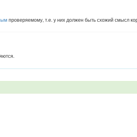
ным
проверяемому, т.е. у них должен быть схожий смысл ко
яются.