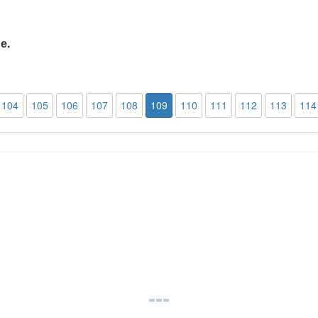
е.
104
105
106
107
108
109
110
111
112
113
114