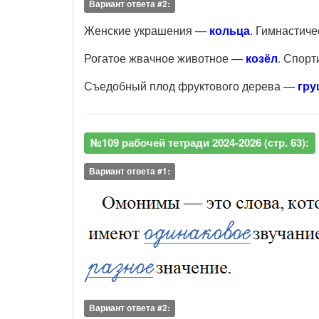
Вариант ответа #2:
Женские украшения —
кольца
. Гимнастич
Рогатое жвачное животное —
козёл
. Спор
Съедобный плод фруктового дерева —
гру
№109 рабочей тетради 2024-2026 (стр. 63):
Вариант ответа #1:
Вариант ответа #2: