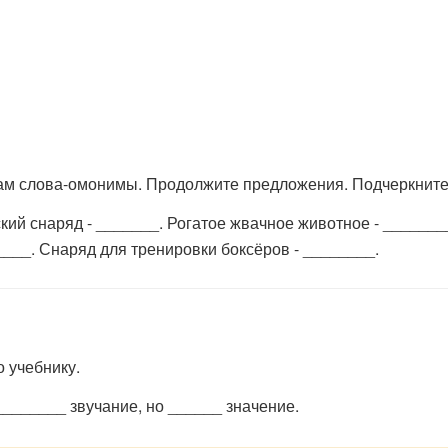
кам слова-омонимы. Продолжите предложения. Подчеркнит
кий снаряд - _______. Рогатое жвачное животное - _______
___. Снаряд для тренировки боксёров - ________.
 учебнику.
________ звучание, но ______ значение.