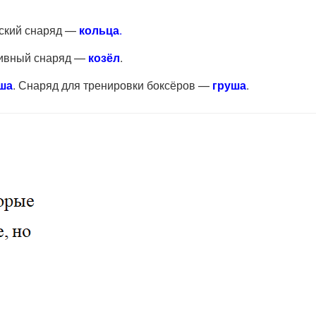
еский снаряд —
кольца
.
тивный снаряд —
козёл
.
ша
. Снаряд для тренировки боксёров —
груша
.