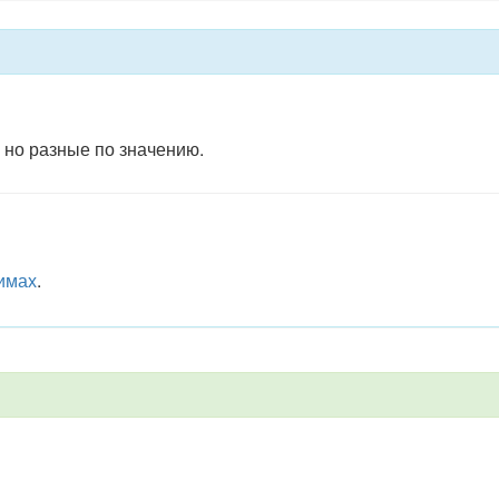
 но разные по значению.
имах
.