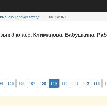
иманова рабочая тетрадь
109. Часть 1
язык 3 класс. Климанова, Бабушкина. Раб
04
105
106
107
108
109
110
111
112
113
1